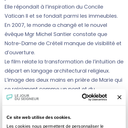
Elle répondait à l’inspiration du Concile
Vatican II et se fondait parmi les immeubles.
En 2007, le monde a changé et le nouvel
évêque Mgr Michel Santier constate que
Notre-Dame de Créteil manque de visibilité et
d’ouverture.
Le film relate la transformation de l’intuition de
départ en langage architectural religieux.
L’image des deux mains en prière de Marie qui
se rejoignent comme un pont et du
déploiement de la tente qui accueille inspirent
le studio d’architectes qui conçoit la nouvelle
cathédrale inaugurée le 20 septembre 2015.
Ce site web utilise des cookies.
Le pari de faire cathédrale sans la
Les cookies nous permettent de personnaliser le