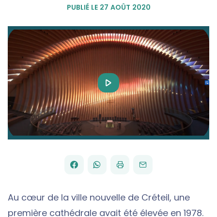
PUBLIÉ LE 27 AOÛT 2020
Play
Video
FACEBOOK
WHATSAPP
PAR
PARTAGER
PARTAGER
IMPRIMER
ENVOYER
EMAIL
SUR
SUR
Au cœur de la ville nouvelle de Créteil, une
première cathédrale avait été élevée en 1978.