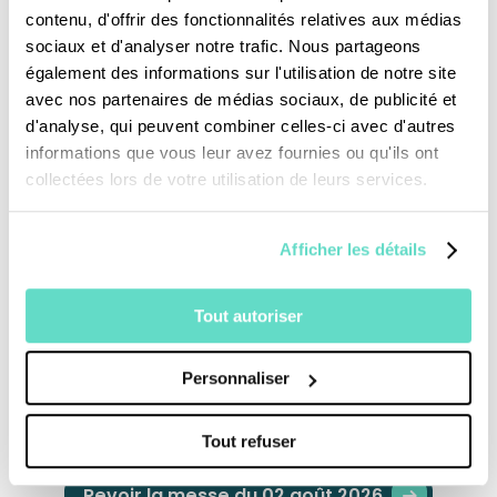
contenu, d'offrir des fonctionnalités relatives aux médias
monumentalité des cathédrales classiques a
sociaux et d'analyser notre trafic. Nous partageons
été réussi. Contemporaine, l'architecture
également des informations sur l'utilisation de notre site
baignée de lumière des vitraux ouverts sur le
avec nos partenaires de médias sociaux, de publicité et
d'analyse, qui peuvent combiner celles-ci avec d'autres
ciel inspire la prière, accueille et rassure, tout
informations que vous leur avez fournies ou qu'ils ont
restant ouverte sur la population
collectées lors de votre utilisation de leurs services.
multiculturelle du diocèse.
Afficher les détails
Tout autoriser
Personnaliser
Je fais un don
Tout refuser
Revoir la messe du 02 août 2026