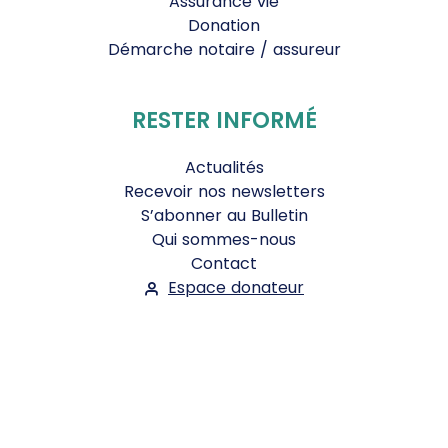
Assurance vie
Donation
Démarche notaire / assureur
RESTER INFORMÉ
Actualités
Recevoir nos newsletters
S’abonner au Bulletin
Qui sommes-nous
Contact
Espace donateur
Suivez-nous :
Facebook
Instagram
WhatsApp
YouTube
Twitter
Bluesky
Mentions légales
-
Conditions Générales d'Utilisation
-
Politique de confidentialité
- ©2026
Le Jour du Seigneur