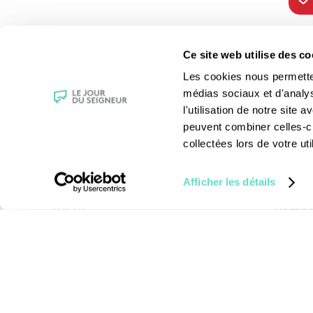
TOUS NOS
VIE 
Ce site web utilise des co
PROGRAMMES
Les fê
Les cookies nous permettent
La messe
Les sai
médias sociaux et d'analy
Magazine Le Jour du Seigneur
La Bibl
l'utilisation de notre site
Documentaires
Les sa
peuvent combiner celles-ci
Parole Inattendue
Le patr
collectées lors de votre uti
Tous Frères
Les gr
Générations Laudato Si’
Les rec
Afficher les détails
Agenda Culturel
La reli
JDS.tv
Compre
Nos émissions
Toutes nos vidéos
Mentions légales
-
Cond