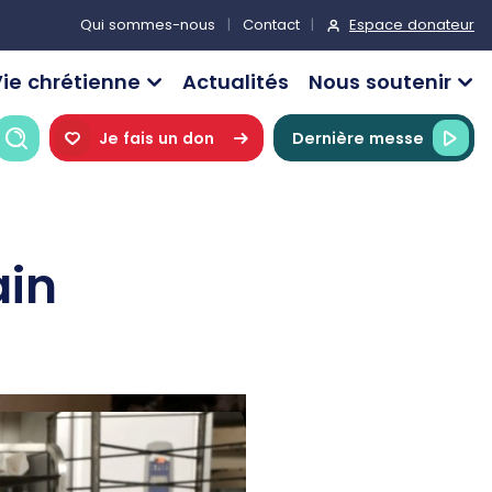
Espace donateur
Qui sommes-nous
Contact
ie chrétienne
Actualités
Nous soutenir
Recherche
Je fais un don
Dernière messe
in