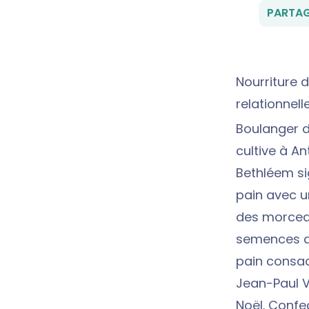
PARTAG
Nourriture d
relationnell
Boulanger de
cultive à An
Bethléem sig
pain avec un
des morcea
semences de
pain consac
Jean-Paul V
Noël. Confe