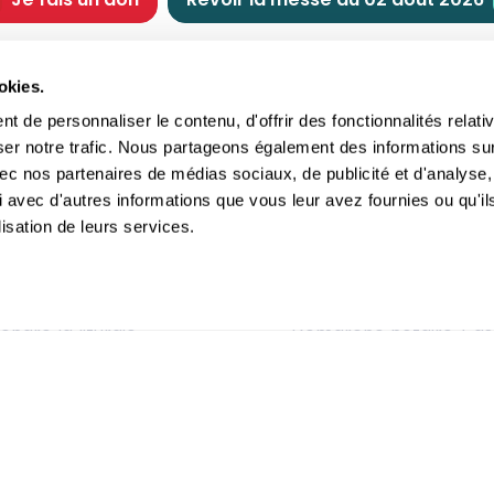
CHRÉTIENNE
NOUS SOUTENIR
okies.
tes chrétiennes
Comment nous souteni
 de personnaliser le contenu, d'offrir des fonctionnalités relati
nts du jour
Faire un don
ser notre trafic. Nous partageons également des informations su
e
Réduction d’impôt
 avec nos partenaires de médias sociaux, de publicité et d'analyse,
crements
Philanthropie
 avec d'autres informations que vous leur avez fournies ou qu'il
imoine religieux
Transmettre son patri
lisation de leurs services.
andes figures
Legs
ettes et traditions
Assurance vie
gion en questions
Donation
ndre la liturgie
Démarche notaire / as
itions Générales d'Utilisation
-
Politique de confidentialité
- ©2