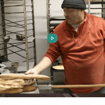
Play
Video