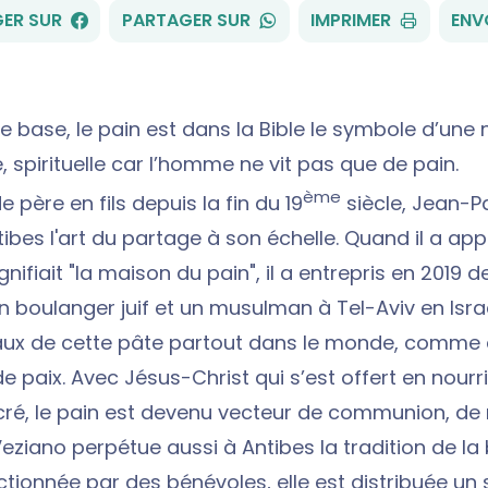
FACEBOOK
WHATSAPP
ER SUR
PARTAGER SUR
IMPRIMER
ENV
e base, le pain est dans la Bible le symbole d’une 
e, spirituelle car l’homme ne vit pas que de pain.
ème
 père en fils depuis la fin du 19
siècle, Jean-P
tibes l'art du partage à son échelle. Quand il a app
nifiait "la maison du pain", il a entrepris en 2019 d
 boulanger juif et un musulman à Tel-Aviv en Israël
ux de cette pâte partout dans le monde, comme
 paix. Avec Jésus-Christ qui s’est offert en nourri
ré, le pain est devenu vecteur de communion, de 
eziano perpétue aussi à Antibes la tradition de la
ctionnée par des bénévoles, elle est distribuée un 