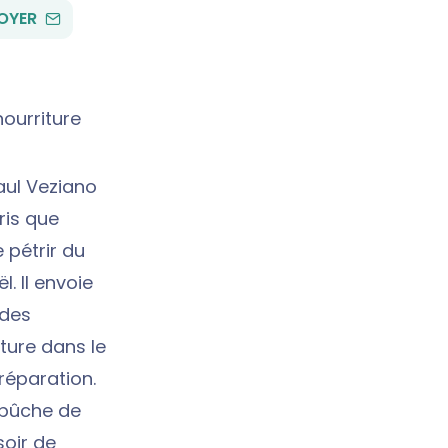
PAR
OYER
EMAIL
nourriture
aul Veziano
ris que
e pétrir du
. Il envoie
 des
ture dans le
réparation.
 bûche de
soir de