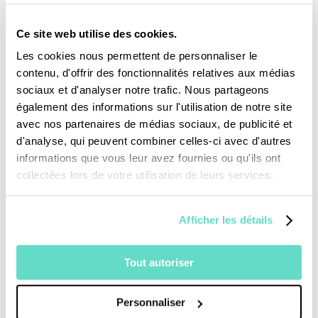
Tisserand a décidé de vivre pour y aimer et y
servir, et contribuer à les transformer de
Ce site web utilise des cookies.
l’intérieur. Il est le fondateur de l’association
Le
Les cookies nous permettent de personnaliser le
contenu, d'offrir des fonctionnalités relatives aux médias
Rocher, oasis des cités
.
sociaux et d'analyser notre trafic. Nous partageons
également des informations sur l'utilisation de notre site
avec nos partenaires de médias sociaux, de publicité et
Être artisan de fraternité, bâtisseur
d'analyse, qui peuvent combiner celles-ci avec d'autres
d’humanité, par-delà les différences d’origine
informations que vous leur avez fournies ou qu'ils ont
collectées lors de votre utilisation de leurs services.
ou de religion, c’est cette aventure hors du
commun, ancrée dans la foi profonde de Cyril
Afficher les détails
Tisserand, que ce documentaire de 26
minutes se propose de retracer.
Tout autoriser
Personnaliser