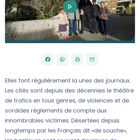
Play
Video
FACEBOOK
WHATSAPP
PAR
PARTAGER
PARTAGER
IMPRIMER
ENVOYER
EMAIL
SUR
SUR
Elles font régulièrement la unes des journaux.
Les cités sont depuis des décennies le théâtre
de trafics en tous genres, de violences et de
sordides règlements de compte aux
innombrables victimes. Désertées depuis
longtemps par les Français dit «de souche»,