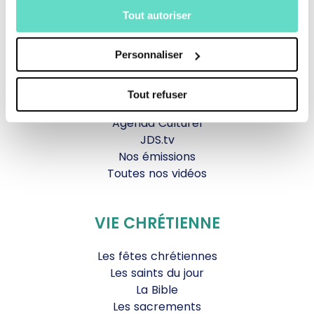
Tout autoriser
La messe
Magazine Le Jour du Seigneur
Documentaires
Personnaliser
Parole Inattendue
Tous Frères
Tout refuser
Générations Laudato Si’
Agenda Culturel
JDS.tv
Nos émissions
Toutes nos vidéos
VIE CHRÉTIENNE
Les fêtes chrétiennes
Les saints du jour
La Bible
Les sacrements