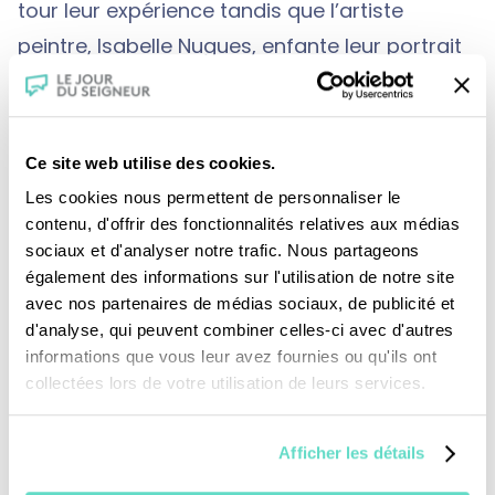
tour leur expérience tandis que l’artiste
peintre, Isabelle Nugues, enfante leur portrait
sur la toile. Une anthologie de paroles
d’auteurs sur la naissance et l’enfantement.
Ce site web utilise des cookies.
Les cookies nous permettent de personnaliser le
contenu, d'offrir des fonctionnalités relatives aux médias
sociaux et d'analyser notre trafic. Nous partageons
également des informations sur l'utilisation de notre site
avec nos partenaires de médias sociaux, de publicité et
d'analyse, qui peuvent combiner celles-ci avec d'autres
Je fais un don
informations que vous leur avez fournies ou qu'ils ont
collectées lors de votre utilisation de leurs services.
Revoir la messe du 09 août 2026
Afficher les détails
TOUS NOS PROGRAMMES