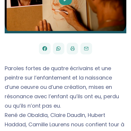
Video
FACEBOOK
WHATSAPP
PAR
PARTAGER
PARTAGER
IMPRIMER
ENVOYER
EMAIL
SUR
SUR
Paroles fortes de quatre écrivains et une
peintre sur l’enfantement et la naissance
d’une oeuvre ou d’une création, mises en
résonance avec l’enfant qu’ils ont eu, perdu
ou qu’ils n’ont pas eu.
René de Obaldia, Claire Daudin, Hubert
Haddad, Camille Laurens nous confient tour à