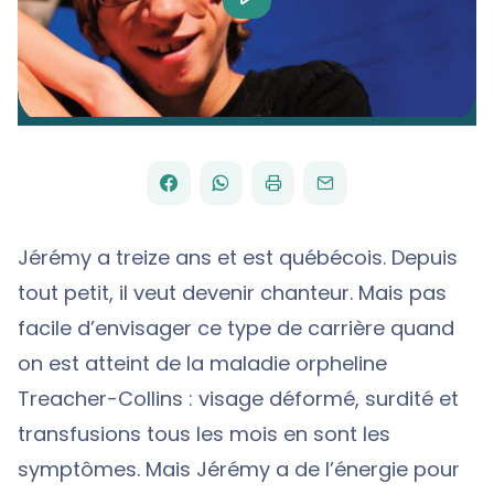
Video
FACEBOOK
WHATSAPP
PAR
PARTAGER
PARTAGER
IMPRIMER
ENVOYER
EMAIL
SUR
SUR
Jérémy a treize ans et est québécois. Depuis
tout petit, il veut devenir chanteur. Mais pas
facile d’envisager ce type de carrière quand
on est atteint de la maladie orpheline
Treacher-Collins : visage déformé, surdité et
transfusions tous les mois en sont les
symptômes. Mais Jérémy a de l’énergie pour