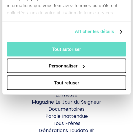
informations que vous leur avez fournies ou qu'ils ont
collectées lors de votre utilisation de leurs services.
Afficher les détails
Je fais un don
Tout autoriser
Revoir la messe du 02 août 2026
Personnaliser
TOUS NOS PROGRAMMES
Tout refuser
La messe
Magazine Le Jour du Seigneur
Documentaires
Parole Inattendue
Tous Frères
Générations Laudato Si’