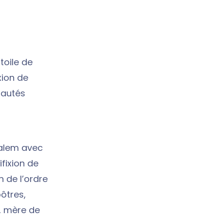
toile de
xion de
nautés
salem avec
ifixion de
n de l’ordre
pôtres,
e, mère de