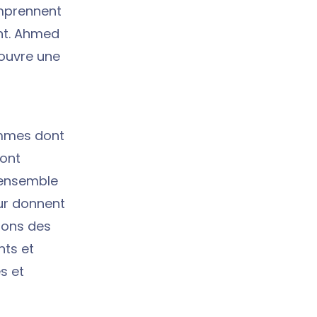
omprennent
ent. Ahmed
ouvre une
emmes dont
sont
e ensemble
eur donnent
tions des
nts et
s et