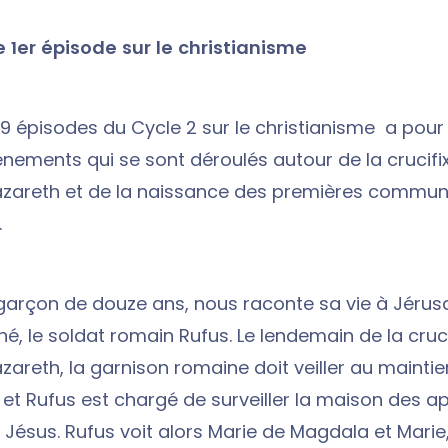
e 1er épisode sur le christianisme
 9 épisodes du Cycle 2 sur le christianisme a pour 
énements qui se sont déroulés autour de la crucifi
azareth et de la naissance des premières commu
.
garçon de douze ans, nous raconte sa vie à Jéru
né, le soldat romain Rufus. Le lendemain de la cruc
areth, la garnison romaine doit veiller au maintie
e et Rufus est chargé de surveiller la maison des a
e Jésus. Rufus voit alors Marie de Magdala et Mari