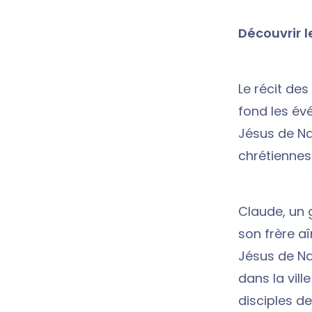
Découvrir l
Le récit des
fond les év
Jésus de N
chrétiennes
Claude, un 
son frère aî
Jésus de Naz
dans la vill
disciples d