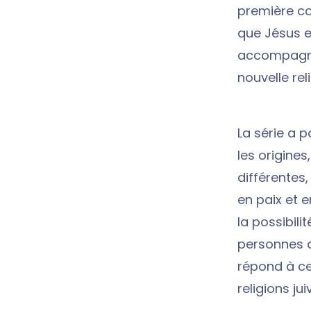
première co
que Jésus es
accompagne
nouvelle rel
La série a 
les origines
différentes
en paix et 
la possibili
personnes q
répond à ce
religions j