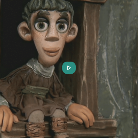
Play
Video