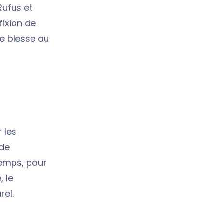
Rufus et
fixion de
se blesse au
r les
 de
temps, pour
 le
rel.