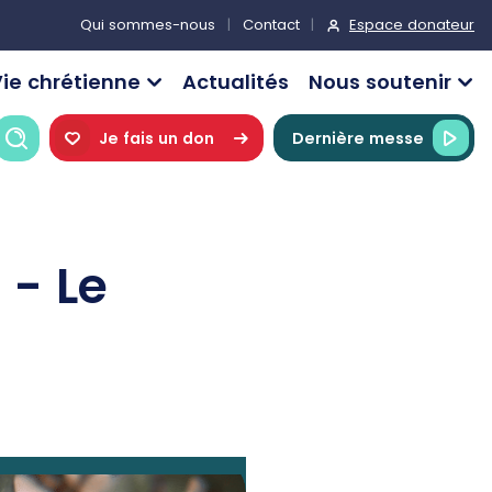
Espace donateur
Qui sommes-nous
Contact
ie chrétienne
Actualités
Nous soutenir
Recherche
Je fais un don
Dernière messe
 - Le