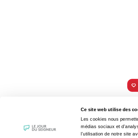
TOUS NOS
VIE 
Ce site web utilise des co
PROGRAMMES
Les fê
Les cookies nous permettent
La messe
Les sai
médias sociaux et d'analy
Magazine Le Jour du Seigneur
La Bibl
l'utilisation de notre site