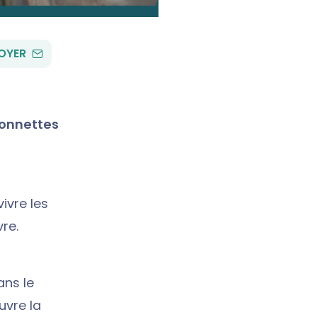
PAR
OYER
EMAIL
ionnettes
ivre les
re.
ans le
uvre la