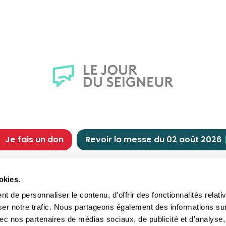
Je fais un don
Revoir la messe du 02 août 2026
CHRÉTIENNE
NOUS SOUTENIR
okies.
tes chrétiennes
Comment nous souteni
 de personnaliser le contenu, d'offrir des fonctionnalités relati
nts du jour
Faire un don
ser notre trafic. Nous partageons également des informations su
e
Réduction d’impôt
 avec nos partenaires de médias sociaux, de publicité et d'analyse,