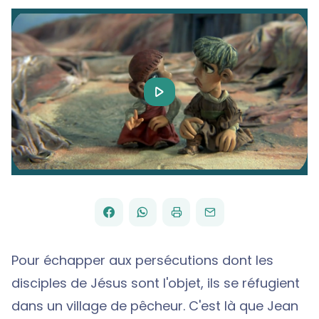
Play
Video
FACEBOOK
WHATSAPP
PAR
PARTAGER
PARTAGER
IMPRIMER
ENVOYER
EMAIL
SUR
SUR
Pour échapper aux persécutions dont les
disciples de Jésus sont l'objet, ils se réfugient
dans un village de pêcheur. C'est là que Jean