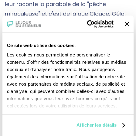
leur raconte la parabole de la "pêche
miraculeuse" et c'est de là que Claude, Géla,
sa mère et Gallix s'embarquent pour
annoncer la bonne nouvelle en Gaule.
Ce site web utilise des cookies.
Les cookies nous permettent de personnaliser le
contenu, d'offrir des fonctionnalités relatives aux médias
sociaux et d'analyser notre trafic. Nous partageons
également des informations sur l'utilisation de notre site
avec nos partenaires de médias sociaux, de publicité et
d'analyse, qui peuvent combiner celles-ci avec d'autres
Je fais un don
informations que vous leur avez fournies ou qu'ils ont
collectées lors de votre utilisation de leurs services.
Revoir la messe du 02 août 2026
Afficher les détails
TOUS NOS PROGRAMMES