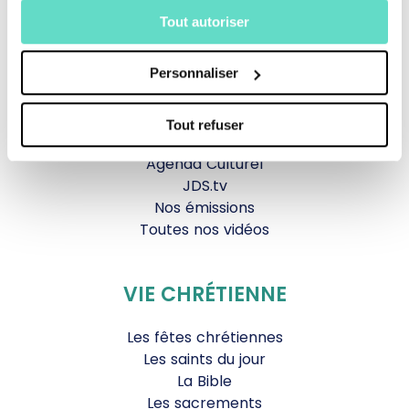
Tout autoriser
La messe
Magazine Le Jour du Seigneur
Personnaliser
Documentaires
Parole Inattendue
Tous Frères
Tout refuser
Générations Laudato Si’
Agenda Culturel
JDS.tv
Nos émissions
Toutes nos vidéos
VIE CHRÉTIENNE
Les fêtes chrétiennes
Les saints du jour
La Bible
Les sacrements