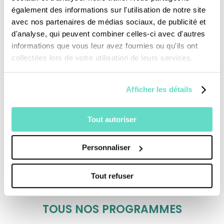
également des informations sur l'utilisation de notre site
de l'Église d'Afrique du Nord, fut arrêté et exilé
avec nos partenaires de médias sociaux, de publicité et
le 30 août 257 puis exécuté le 16 septembre
d'analyse, qui peuvent combiner celles-ci avec d'autres
258.
informations que vous leur avez fournies ou qu'ils ont
collectées lors de votre utilisation de leurs services.
Afficher les détails
Tout autoriser
Je fais un don
Personnaliser
Tout refuser
Revoir la messe du 02 août 2026
TOUS NOS PROGRAMMES