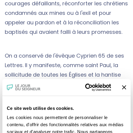
courages défaillants, réconforter les chrétiens
condamnés aux mines ou à l'exil et pour
appeler au pardon et à la réconciliation les
baptisés qui avaient failli à leurs promesses.
On a conservé de l'évêque Cyprien 65 de ses
Lettres. Il y manifeste, comme saint Paul, la
sollicitude de toutes les Églises et la hantise
de leur unité. Une de ces lettres atteste qu'il
s'était lié d'une grande amitié avec le pape
Corneille ; il y déclarait :
"Si le Seigneur fait à
Ce site web utilise des cookies.
l'un de nous la grâce de le rejoindre bientôt,
Les cookies nous permettent de personnaliser le
que notre amitié se continue auprès de Lui"
.
contenu, d'offrir des fonctionnalités relatives aux médias
L'évêque Cyprien de Carthage, véritable chef
sociaux et d'analyser notre trafic. Nous partageons