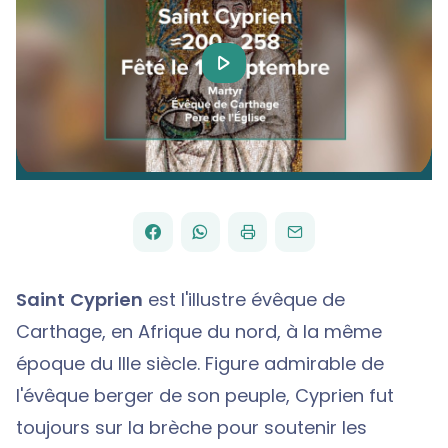
Play
Video
FACEBOOK
WHATSAPP
PAR
PARTAGER
PARTAGER
IMPRIMER
ENVOYER
EMAIL
SUR
SUR
Saint Cyprien
est l'illustre évêque de
Carthage, en Afrique du nord, à la même
époque du IIIe siècle. Figure admirable de
l'évêque berger de son peuple, Cyprien fut
toujours sur la brèche pour soutenir les