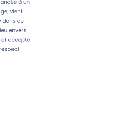
fiancée à un
ge, vient
ve dans ce
Dieu envers
e et accepte
respect.