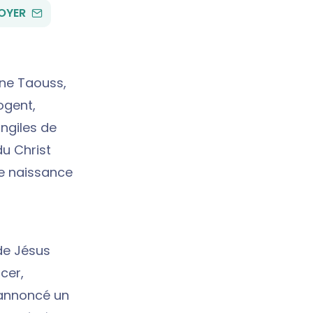
PAR
OYER
EMAIL
ine Taouss,
ogent,
angiles de
du Christ
aie naissance
de Jésus
cer,
 annoncé un