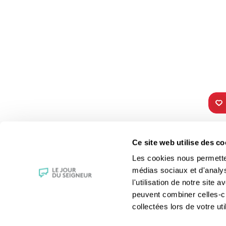
TOUS NOS
VIE 
Ce site web utilise des co
PROGRAMMES
Les fê
Les cookies nous permettent
La messe
Les sai
médias sociaux et d'analy
Magazine Le Jour du Seigneur
La Bibl
l'utilisation de notre site
Documentaires
Les sa
peuvent combiner celles-ci
Parole Inattendue
Le patr
collectées lors de votre uti
Tous Frères
Les gr