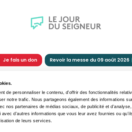
Je fais un don
Revoir la messe du 09 août 2026
CHRÉTIENNE
NOUS SOUTENIR
okies.
tes chrétiennes
Comment nous souteni
 de personnaliser le contenu, d'offrir des fonctionnalités relati
nts du jour
Faire un don
ser notre trafic. Nous partageons également des informations su
e
Réduction d’impôt
 avec nos partenaires de médias sociaux, de publicité et d'analyse,
crements
Philanthropie
 avec d'autres informations que vous leur avez fournies ou qu'il
imoine religieux
Transmettre son patri
lisation de leurs services.
andes figures
Legs