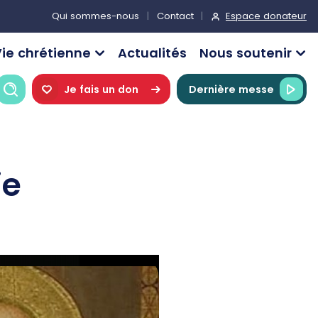
Espace donateur
Qui sommes-nous
Contact
ie chrétienne
Actualités
Nous soutenir
Recherche
Je fais un don
Dernière messe
ie