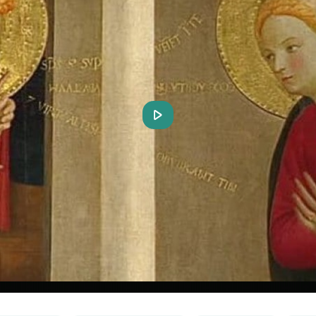
Play
Video