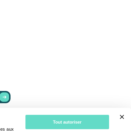
RESTER INFORMÉ
Tout autoriser
r
Actualités
ves aux