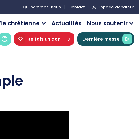
Espace donateur
Qui sommes-nous
Contact
ie chrétienne
Actualités
Nous soutenir
Recherche
Je fais un don
Dernière messe
mple