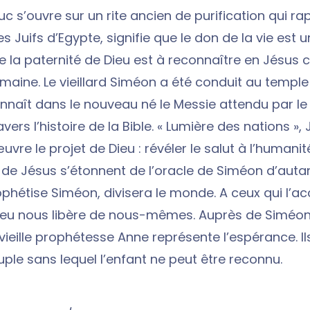
Luc s’ouvre sur un rite ancien de purification qui ra
es Juifs d’Egypte, signifie que le don de la vie est 
e la paternité de Dieu est à reconnaître en Jésu
maine. Le vieillard Siméon a été conduit au temple 
connaît dans le nouveau né le Messie attendu par l
ravers l’histoire de la Bible. « Lumière des nations »,
vre le projet de Dieu : révéler le salut à l’humanité
 de Jésus s’étonnent de l’oracle de Siméon d’auta
ophétise Siméon, divisera le monde. A ceux qui l’ac
ieu nous libère de nous-mêmes. Auprès de Siméon 
a vieille prophétesse Anne représente l’espérance. I
uple sans lequel l’enfant ne peut être reconnu.