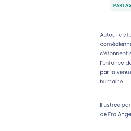
PARTAG
Autour de la
comédienne e
s’étonnent s
l’enfance d
par la venue
humaine.
Illustrée pa
de Fra Angel