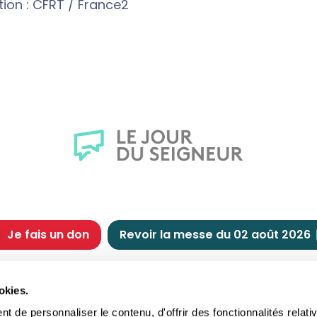
ion : CFRT / France2
Je fais un don
Revoir la messe du 02 août 2026
CHRÉTIENNE
NOUS SOUTENIR
okies.
tes chrétiennes
Comment nous souteni
 de personnaliser le contenu, d'offrir des fonctionnalités relati