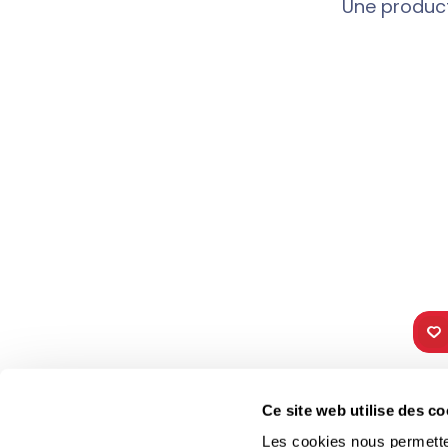
Une product
TOUS NOS
VIE 
Ce site web utilise des co
PROGRAMMES
Les fê
Les cookies nous permettent