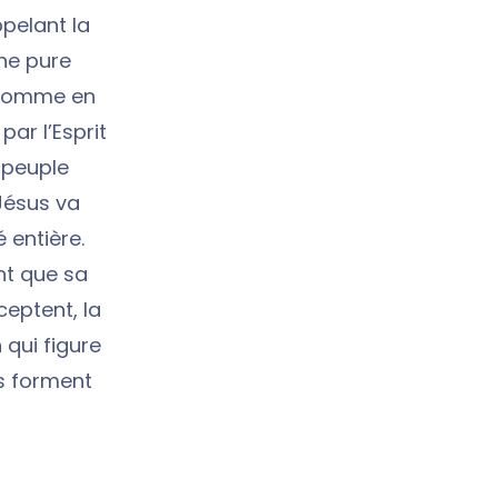
ppelant la
une pure
s comme en
par l’Esprit
e peuple
 Jésus va
 entière.
nt que sa
ceptent, la
qui figure
ls forment