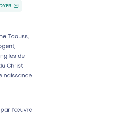
PAR
OYER
EMAIL
ine Taouss,
ogent,
angiles de
du Christ
aie naissance
 par l’œuvre