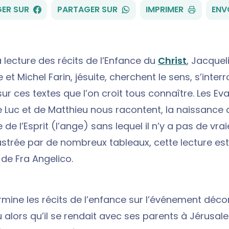
FACEBOOK
WHATSAPP
ER SUR
PARTAGER SUR
IMPRIMER
ENV
 lecture des récits de l’Enfance du
Christ
, Jacquel
t Michel Farin, jésuite, cherchent le sens, s’interr
ur ces textes que l’on croit tous connaître. Les Ev
e Luc et de Matthieu nous racontent, la naissance 
 de l’Esprit (l’ange) sans lequel il n’y a pas de vr
lustrée par de nombreux tableaux, cette lecture est
 de Fra Angelico.
ermine les récits de l’enfance sur l’événement déc
 alors qu’il se rendait avec ses parents à Jérusal