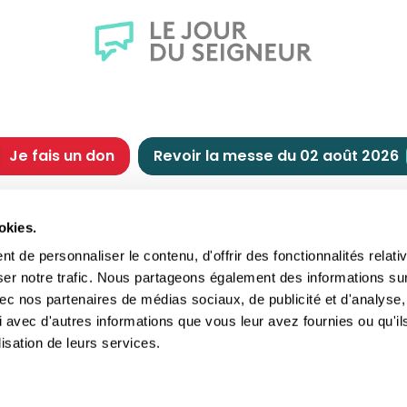
Je fais un don
Revoir la messe du 02 août 2026
CHRÉTIENNE
NOUS SOUTENIR
okies.
tes chrétiennes
Comment nous souteni
 de personnaliser le contenu, d'offrir des fonctionnalités relati
nts du jour
Faire un don
ser notre trafic. Nous partageons également des informations su
e
Réduction d’impôt
 avec nos partenaires de médias sociaux, de publicité et d'analyse,
crements
Philanthropie
 avec d'autres informations que vous leur avez fournies ou qu'il
imoine religieux
Transmettre son patri
lisation de leurs services.
andes figures
Legs
ettes et traditions
Assurance vie