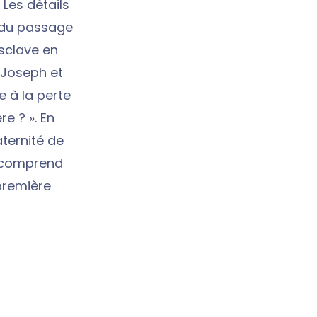
 Les détails
s du passage
esclave en
. Joseph et
e à la perte
e ? ». En
ternité de
e comprend
 première