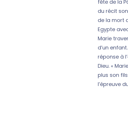
fête de la P
du récit so
de la mort d
Egypte avec 
Marie trave
d’un enfant
réponse à l
Dieu. « Mar
plus son fil
l’épreuve du