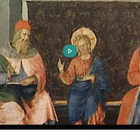
Play
Video