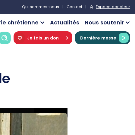
Espace donateur
Qui sommes-nous
Contact
ie chrétienne
Actualités
Nous soutenir
Recherche
Je fais un don
Dernière messe
le