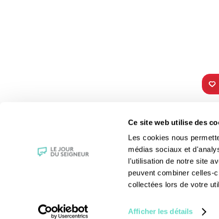
TOUS NOS
VIE 
Ce site web utilise des co
PROGRAMMES
Les fê
Les cookies nous permettent
La messe
Les sai
médias sociaux et d'analy
Magazine Le Jour du Seigneur
La Bibl
l'utilisation de notre site
Documentaires
Les sa
peuvent combiner celles-ci
Parole Inattendue
Le patr
collectées lors de votre uti
Tous Frères
Les gr
Générations Laudato Si’
Les rec
Afficher les détails