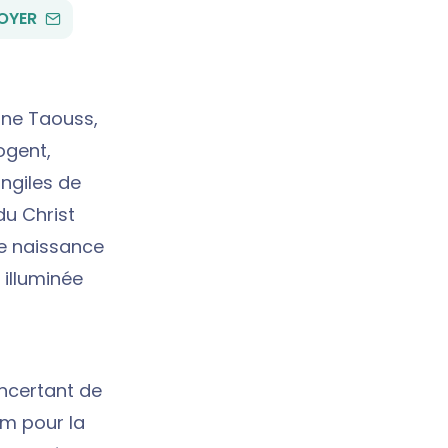
PAR
OYER
EMAIL
ine Taouss,
ogent,
angiles de
du Christ
aie naissance
 illuminée
oncertant de
em pour la