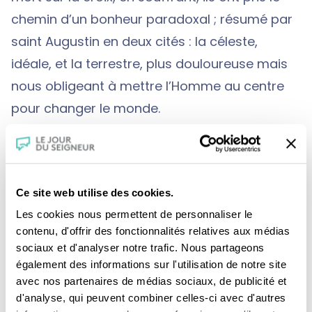
chemin d’un bonheur paradoxal ; résumé par
saint Augustin en deux cités : la céleste,
idéale, et la terrestre, plus douloureuse mais
nous obligeant à mettre l’Homme au centre
pour changer le monde.
•
Pour l’islam
, la soumission totale et fervente
à Dieu fait entrevoir aux croyants la possibilité
du paradis. Mais la mission de tout musulman
Ce site web utilise des cookies.
pour y parvenir, c’est de bâtir au long de son
Les cookies nous permettent de personnaliser le
existence terrestre une exemplarité qui
contenu, d'offrir des fonctionnalités relatives aux médias
permette aux autres de continuer la mission
sociaux et d'analyser notre trafic. Nous partageons
de l’islam. Le temps du sacré et le temps des
également des informations sur l'utilisation de notre site
avec nos partenaires de médias sociaux, de publicité et
hommes se confondent ainsi et l’homme,
d'analyse, qui peuvent combiner celles-ci avec d'autres
dans une superbe métaphore, devient « le