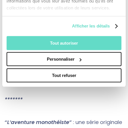
informations que vous leur avez fournies ou qu'ils ont
jardinier de l’Être ».
collectées lors de votre utilisation de leurs services.
Afficher les détails
INTERVENANTS
:
Mireille Hadas-Lebel ; Catherine Chalier; Rivon
Tout autoriser
Krygier; Claude Birman; Véronique Margron;
Claude
Personnaliser
Geffré; Thomas Römer; Youssef Seddik ;
Abden-nour Bidar ; Malek Chabel; Amel Grami
Tout refuser
*******
“L’aventure monothéiste”
: une série originale