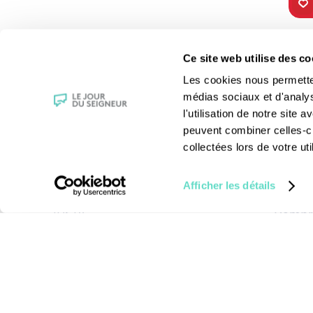
TOUS NOS
VIE 
Ce site web utilise des co
PROGRAMMES
Les fê
Les cookies nous permettent
La messe
Les sai
médias sociaux et d'analy
Magazine Le Jour du Seigneur
La Bibl
l'utilisation de notre site
Documentaires
Les sa
peuvent combiner celles-ci
Parole Inattendue
Le patr
collectées lors de votre uti
Tous Frères
Les gr
Générations Laudato Si’
Les rec
Afficher les détails
Agenda Culturel
La reli
JDS.tv
Compre
Nos émissions
Toutes nos vidéos
Mentions légales
-
Cond