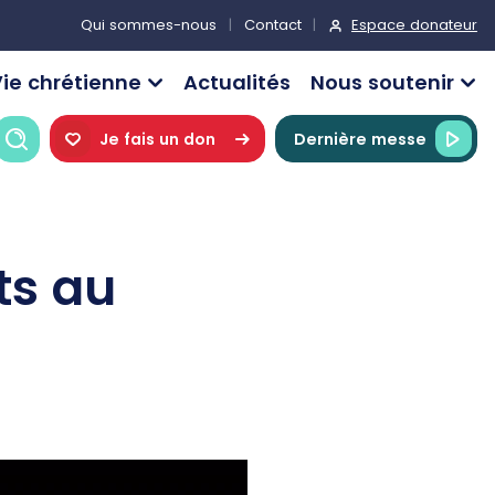
Espace donateur
Qui sommes-nous
Contact
ie chrétienne
Actualités
Nous soutenir
Recherche
Je fais un don
Dernière messe
ts au