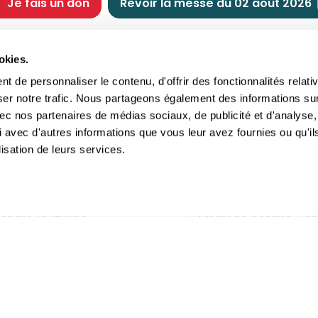
Je fais un don
Revoir la messe du 02 août 2026
CHRÉTIENNE
NOUS SOUTENIR
okies.
tes chrétiennes
Comment nous souteni
 de personnaliser le contenu, d'offrir des fonctionnalités relati
nts du jour
Faire un don
ser notre trafic. Nous partageons également des informations su
e
Réduction d’impôt
 avec nos partenaires de médias sociaux, de publicité et d'analyse,
crements
Philanthropie
 avec d'autres informations que vous leur avez fournies ou qu'il
imoine religieux
Transmettre son patri
lisation de leurs services.
andes figures
Legs
ettes et traditions
Assurance vie
gion en questions
Donation
ndre la liturgie
Démarche notaire / as
itions Générales d'Utilisation
-
Politique de confidentialité
- ©2