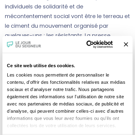
individuels de solidarité et de
mécontentement social vont être le terreau et
le ciment du mouvement organisé par
quelques-uns : les résistants. La presse
clandestine et la radio, avec notamment les
appels du général de Gaulle, vont éveiller les
consciences et servir à structurer la
Ce site web utilise des cookies.
Résistance.
Les cookies nous permettent de personnaliser le
contenu, d'offrir des fonctionnalités relatives aux médias
sociaux et d'analyser notre trafic. Nous partageons
également des informations sur l'utilisation de notre site
avec nos partenaires de médias sociaux, de publicité et
d'analyse, qui peuvent combiner celles-ci avec d'autres
informations que vous leur avez fournies ou qu'ils ont
collectées lors de votre utilisation de leurs services.
Je fais un don