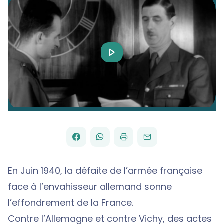
Play
Video
FACEBOOK
WHATSAPP
PAR
PARTAGER
PARTAGER
IMPRIMER
ENVOYER
EMAIL
SUR
SUR
En Juin 1940, la défaite de l’armée française
face à l’envahisseur allemand sonne
l’effondrement de la France.
Contre l’Allemagne et contre Vichy, des actes