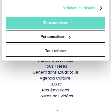
Afficher les détails
Revoir la messe du 02 août 2026
Tout autoriser
TOUS NOS PROGRAMMES
Personnaliser
La messe
Magazine Le Jour du Seigneur
Tout refuser
Documentaires
Parole Inattendue
Tous Frères
Générations Laudato Si’
Agenda Culturel
JDS.tv
Nos émissions
Toutes nos vidéos