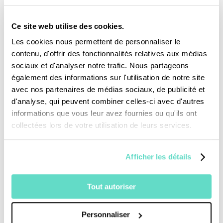
Ce site web utilise des cookies.
Les cookies nous permettent de personnaliser le
contenu, d'offrir des fonctionnalités relatives aux médias
Je fais un don
sociaux et d'analyser notre trafic. Nous partageons
également des informations sur l'utilisation de notre site
Revoir la messe du 02 août 2026
avec nos partenaires de médias sociaux, de publicité et
d'analyse, qui peuvent combiner celles-ci avec d'autres
informations que vous leur avez fournies ou qu'ils ont
TOUS NOS PROGRAMMES
collectées lors de votre utilisation de leurs services.
La messe
Magazine Le Jour du Seigneur
Afficher les détails
Documentaires
Parole Inattendue
Tout autoriser
Tous Frères
Générations Laudato Si’
Personnaliser
Agenda Culturel