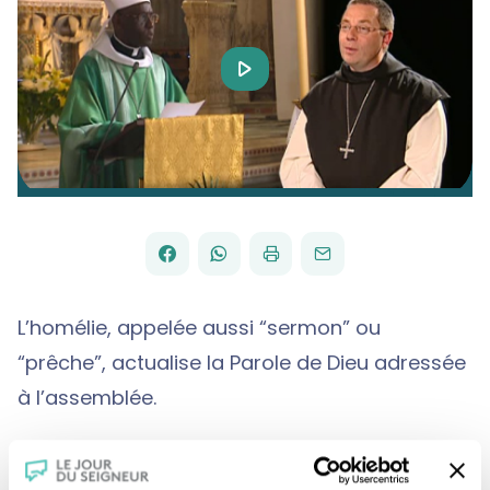
Play
Video
FACEBOOK
WHATSAPP
PAR
PARTAGER
PARTAGER
IMPRIMER
ENVOYER
EMAIL
SUR
SUR
L’homélie, appelée aussi “sermon” ou
“prêche”, actualise la Parole de Dieu adressée
à l’assemblée.