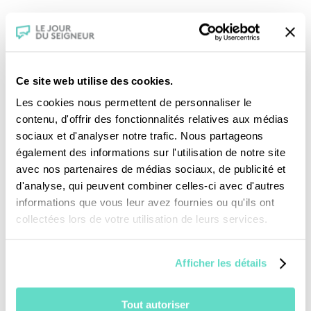
Crédits :
Ce site web utilise des cookies.
Les cookies nous permettent de personnaliser le
contenu, d'offrir des fonctionnalités relatives aux médias
sociaux et d'analyser notre trafic. Nous partageons
également des informations sur l'utilisation de notre site
Je fais un don
avec nos partenaires de médias sociaux, de publicité et
d'analyse, qui peuvent combiner celles-ci avec d'autres
informations que vous leur avez fournies ou qu'ils ont
Revoir la messe du 02 août 2026
collectées lors de votre utilisation de leurs services.
TOUS NOS PROGRAMMES
Afficher les détails
La messe
Tout autoriser
Magazine Le Jour du Seigneur