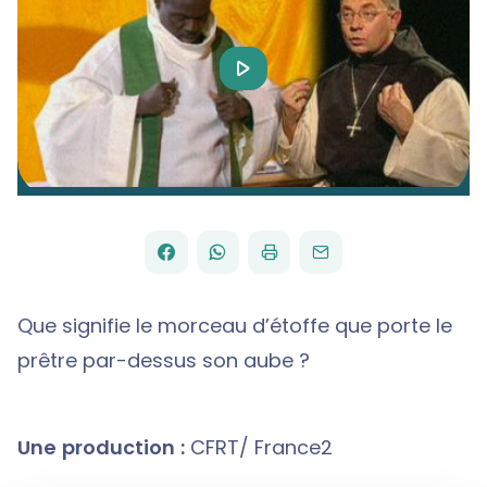
Play
Video
FACEBOOK
WHATSAPP
PAR
PARTAGER
PARTAGER
IMPRIMER
ENVOYER
EMAIL
SUR
SUR
Que signifie le morceau d’étoffe que porte le
prêtre par-dessus son aube ?
Une production :
CFRT/ France2