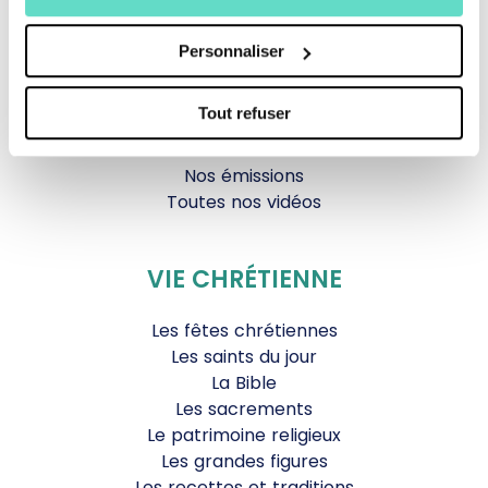
Documentaires
Parole Inattendue
Personnaliser
Tous Frères
Générations Laudato Si’
Tout refuser
Agenda Culturel
JDS.tv
Nos émissions
Toutes nos vidéos
VIE CHRÉTIENNE
Les fêtes chrétiennes
Les saints du jour
La Bible
Les sacrements
Le patrimoine religieux
Les grandes figures
Les recettes et traditions