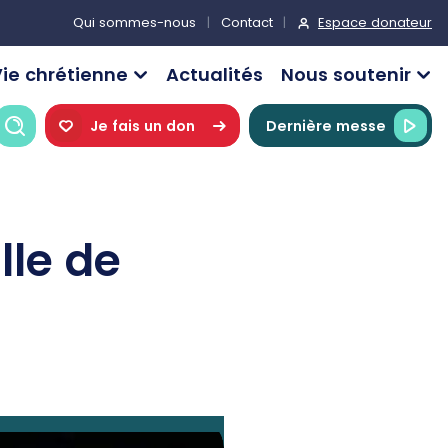
Espace donateur
Qui sommes-nous
Contact
ie chrétienne
Actualités
Nous soutenir
Recherche
Je fais un don
Dernière messe
ille de