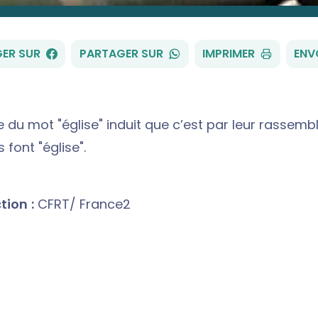
FACEBOOK
WHATSAPP
ER SUR
PARTAGER SUR
IMPRIMER
ENV
e du mot "église" induit que c’est par leur rassem
 font "église".
ion :
CFRT/ France2