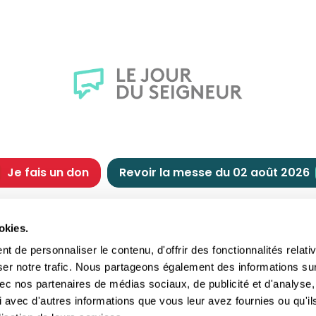
Je fais un don
Revoir la messe du 02 août 2026
CHRÉTIENNE
NOUS SOUTENIR
okies.
tes chrétiennes
Comment nous souteni
 de personnaliser le contenu, d'offrir des fonctionnalités relati
nts du jour
Faire un don
ser notre trafic. Nous partageons également des informations su
e
Réduction d’impôt
 avec nos partenaires de médias sociaux, de publicité et d'analyse,
crements
Philanthropie
 avec d'autres informations que vous leur avez fournies ou qu'il