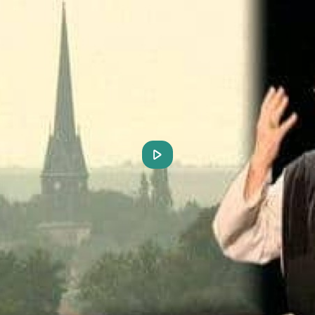
Play
Video