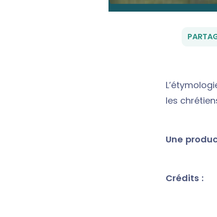
PARTAG
L’étymologi
les chrétiens
Une product
Crédits :