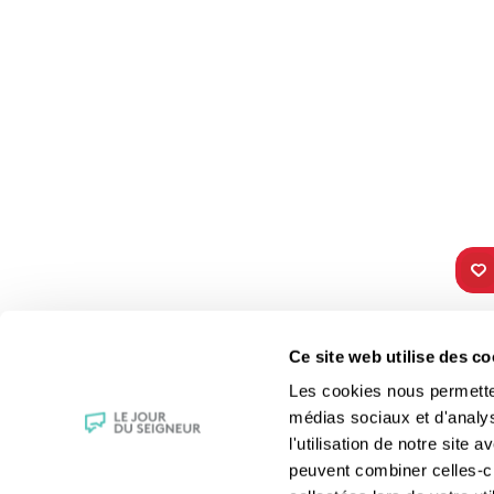
TOUS NOS
VIE 
Ce site web utilise des co
PROGRAMMES
Les fê
Les cookies nous permettent
La messe
Les sai
médias sociaux et d'analy
Magazine Le Jour du Seigneur
La Bibl
l'utilisation de notre site
Documentaires
Les sa
peuvent combiner celles-ci