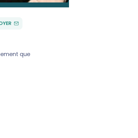
PAR
OYER
EMAIL
blement que