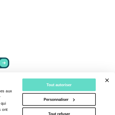
RESTER INFORMÉ
Tout autoriser
r
Actualités
ves aux
Recevoir nos newsletters
r
Personnaliser
S’abonner au Bulletin
 qui
s ont
Tout refuser