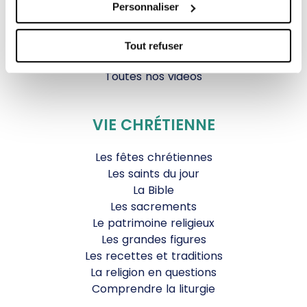
Personnaliser
Générations Laudato Si’
Agenda Culturel
JDS.tv
Tout refuser
Nos émissions
Toutes nos vidéos
VIE CHRÉTIENNE
Les fêtes chrétiennes
Les saints du jour
La Bible
Les sacrements
Le patrimoine religieux
Les grandes figures
Les recettes et traditions
La religion en questions
Comprendre la liturgie