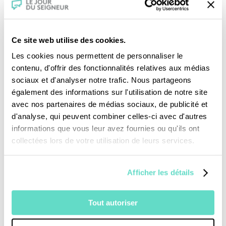
Ce site web utilise des cookies.
Les cookies nous permettent de personnaliser le
contenu, d'offrir des fonctionnalités relatives aux médias
sociaux et d'analyser notre trafic. Nous partageons
Je fais un don
également des informations sur l'utilisation de notre site
avec nos partenaires de médias sociaux, de publicité et
Revoir la messe du 02 août 2026
d'analyse, qui peuvent combiner celles-ci avec d'autres
informations que vous leur avez fournies ou qu'ils ont
collectées lors de votre utilisation de leurs services.
TOUS NOS PROGRAMMES
La messe
Afficher les détails
Magazine Le Jour du Seigneur
Documentaires
Tout autoriser
Parole Inattendue
Tous Frères