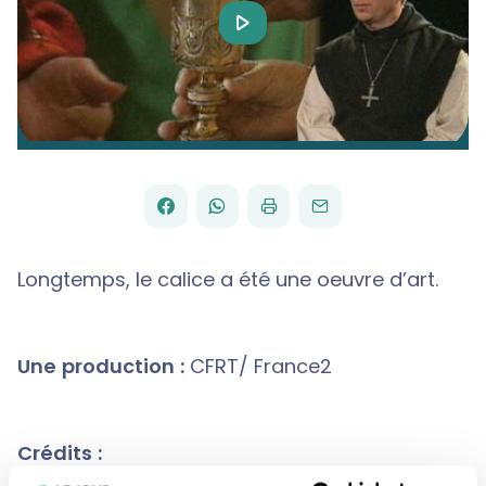
Play
Video
FACEBOOK
WHATSAPP
PAR
PARTAGER
PARTAGER
IMPRIMER
ENVOYER
EMAIL
SUR
SUR
Longtemps, le calice a été une oeuvre d’art.
Une production :
CFRT/ France2
Crédits :