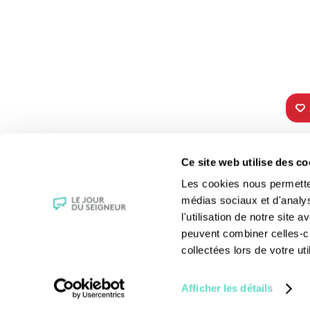
TOUS NOS
VIE 
Ce site web utilise des co
PROGRAMMES
Les fê
Les cookies nous permettent
La messe
Les sai
médias sociaux et d'analy
Magazine Le Jour du Seigneur
La Bibl
l'utilisation de notre site
Documentaires
Les sa
peuvent combiner celles-ci
Parole Inattendue
Le patr
collectées lors de votre uti
Tous Frères
Les gr
Générations Laudato Si’
Les rec
Afficher les détails
Agenda Culturel
La reli