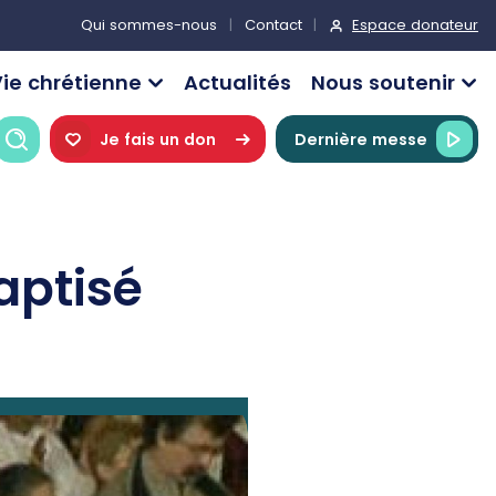
Espace donateur
Qui sommes-nous
Contact
ie chrétienne
Actualités
Nous soutenir
Recherche
Je fais un don
Dernière messe
aptisé