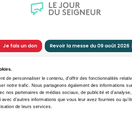
Je fais un don
Revoir la messe du 09 août 2026
CHRÉTIENNE
NOUS SOUTENIR
okies.
tes chrétiennes
Comment nous souteni
 de personnaliser le contenu, d'offrir des fonctionnalités relati
nts du jour
Faire un don
ser notre trafic. Nous partageons également des informations su
e
Réduction d’impôt
 avec nos partenaires de médias sociaux, de publicité et d'analyse,
crements
Philanthropie
 avec d'autres informations que vous leur avez fournies ou qu'il
imoine religieux
Transmettre son patri
lisation de leurs services.
andes figures
Legs
ettes et traditions
Assurance vie
gion en questions
Donation