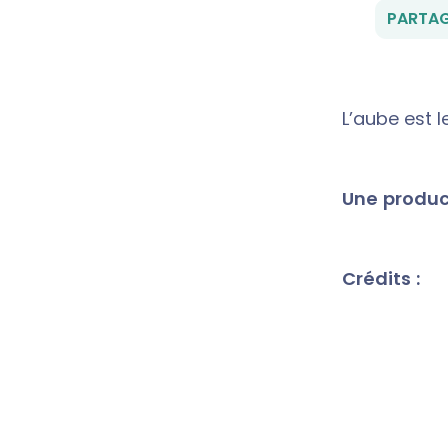
PARTAG
L’aube est l
Une product
Crédits :