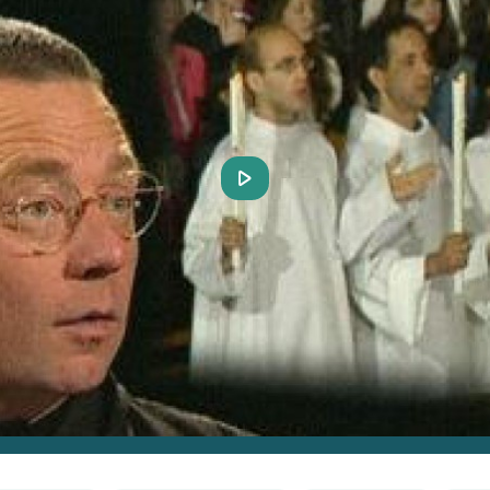
Play
Video