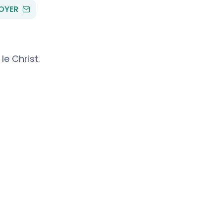
PAR
OYER
EMAIL
le Christ.