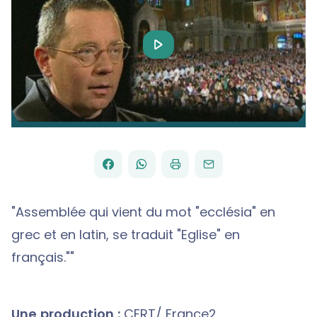
Play
Video
FACEBOOK
WHATSAPP
PAR
PARTAGER
PARTAGER
IMPRIMER
ENVOYER
EMAIL
SUR
SUR
"Assemblée qui vient du mot "ecclésia" en
grec et en latin, se traduit "Eglise" en
français.""
Une production :
CFRT/ France2