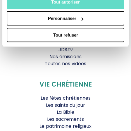
La messe
Tout autoriser
Magazine Le Jour du Seigneur
Documentaires
Personnaliser
Parole Inattendue
Tous Frères
Générations Laudato Si’
Tout refuser
Agenda Culturel
JDS.tv
Nos émissions
Toutes nos vidéos
VIE CHRÉTIENNE
Les fêtes chrétiennes
Les saints du jour
La Bible
Les sacrements
Le patrimoine religieux