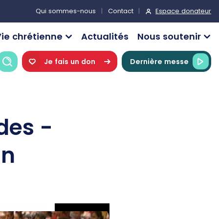
Espace donateur
Qui sommes-nous
Contact
ie chrétienne
Actualités
Nous soutenir
Recherche
Je fais un don
Dernière messe
des -
on