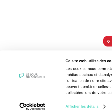
TOUS NOS
VIE 
Ce site web utilise des co
PROGRAMMES
Les fê
Les cookies nous permettent
La messe
Les sai
médias sociaux et d'analy
Magazine Le Jour du Seigneur
La Bibl
l'utilisation de notre site
Documentaires
Les sa
peuvent combiner celles-ci
Parole Inattendue
Le patr
collectées lors de votre uti
Tous Frères
Les gr
Générations Laudato Si’
Les rec
Afficher les détails
Agenda Culturel
La reli