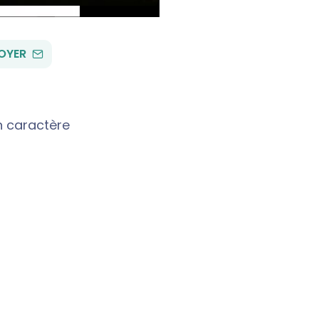
PAR
OYER
EMAIL
n caractère