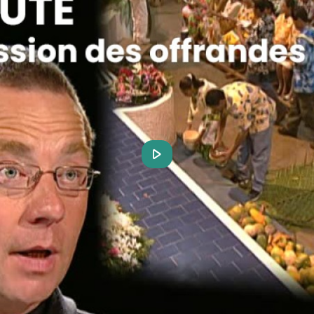
Play
Video