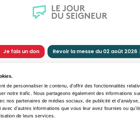
Je fais un don
Revoir la messe du 02 août 2026
CHRÉTIENNE
NOUS SOUTENIR
okies.
tes chrétiennes
Comment nous souteni
 de personnaliser le contenu, d'offrir des fonctionnalités relati
nts du jour
Faire un don
ser notre trafic. Nous partageons également des informations su
e
Réduction d’impôt
 avec nos partenaires de médias sociaux, de publicité et d'analyse,
crements
Philanthropie
 avec d'autres informations que vous leur avez fournies ou qu'il
imoine religieux
Transmettre son patri
lisation de leurs services.
andes figures
Legs
ettes et traditions
Assurance vie
gion en questions
Donation