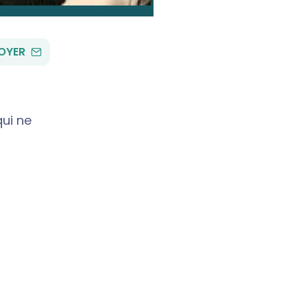
PAR
OYER
EMAIL
qui ne