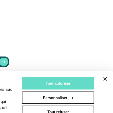
RESTER INFORMÉ
Tout autoriser
r
Actualités
ves aux
Recevoir nos newsletters
r
Personnaliser
S’abonner au Bulletin
 qui
s ont
Tout refuser