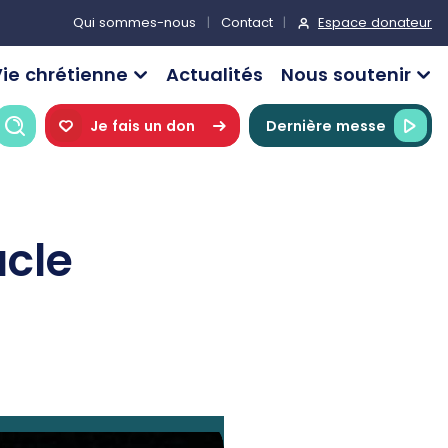
Espace donateur
Qui sommes-nous
Contact
ie chrétienne
Actualités
Nous soutenir
Recherche
Je fais un don
Dernière messe
acle