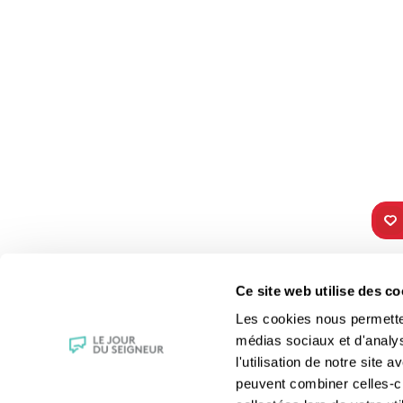
TOUS NOS
VIE 
Ce site web utilise des co
PROGRAMMES
Les fê
Les cookies nous permettent
La messe
Les sai
médias sociaux et d'analy
Magazine Le Jour du Seigneur
La Bibl
l'utilisation de notre site
Documentaires
Les sa
peuvent combiner celles-ci