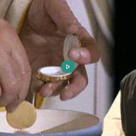
Play
Video