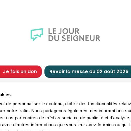
Je fais un don
Revoir la messe du 02 août 2026
CHRÉTIENNE
NOUS SOUTENIR
okies.
tes chrétiennes
Comment nous souteni
 de personnaliser le contenu, d'offrir des fonctionnalités relati
nts du jour
Faire un don
ser notre trafic. Nous partageons également des informations su
e
Réduction d’impôt
 avec nos partenaires de médias sociaux, de publicité et d'analyse,
crements
Philanthropie
 avec d'autres informations que vous leur avez fournies ou qu'il