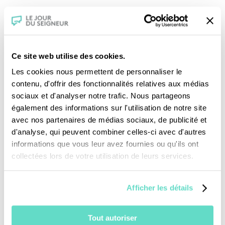
Crédits :
Ce site web utilise des cookies.
Les cookies nous permettent de personnaliser le
contenu, d'offrir des fonctionnalités relatives aux médias
sociaux et d'analyser notre trafic. Nous partageons
également des informations sur l'utilisation de notre site
Je fais un don
avec nos partenaires de médias sociaux, de publicité et
d'analyse, qui peuvent combiner celles-ci avec d'autres
informations que vous leur avez fournies ou qu'ils ont
Revoir la messe du 02 août 2026
collectées lors de votre utilisation de leurs services.
TOUS NOS PROGRAMMES
Afficher les détails
La messe
Magazine Le Jour du Seigneur
Tout autoriser