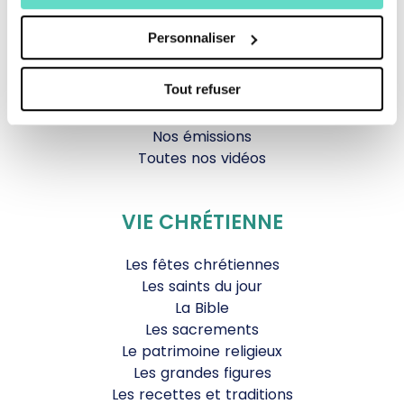
Documentaires
Parole Inattendue
Personnaliser
Tous Frères
Générations Laudato Si’
Tout refuser
Agenda Culturel
JDS.tv
Nos émissions
Toutes nos vidéos
VIE CHRÉTIENNE
Les fêtes chrétiennes
Les saints du jour
La Bible
Les sacrements
Le patrimoine religieux
Les grandes figures
Les recettes et traditions