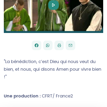
Play
Video
FACEBOOK
WHATSAPP
PAR
PARTAGER
PARTAGER
IMPRIMER
ENVOYER
EMAIL
SUR
SUR
"La bénédiction, c’est Dieu qui nous veut du
bien, et nous, qui disons Amen pour vivre bien
!"
Une production :
CFRT/ France2