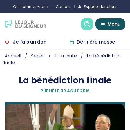
Espace donateur
Qui sommes-nous
Contact
Recherche
Menu
Je fais un don
Dernière messe
Accueil
Séries
La minute
La bénédiction
finale
La bénédiction finale
PUBLIÉ LE 09 AOÛT 2016