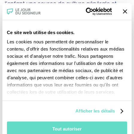
l’enfant une source de culture générale et
religieuse d’un texte fondateur et dont les
personnages se retrouvent dans les trois
religions monothéistes. Nous pensons que ces
Ce site web utilise des cookies.
histoires, outre leurs extraordinaires richesses
Les cookies nous permettent de personnaliser le
contenu, d'offrir des fonctionnalités relatives aux médias
poétiques et symboliques, contribuent au
sociaux et d'analyser notre trafic. Nous partageons
vivre ensemble par une approche
également des informations sur l'utilisation de notre site
philosophique du monde. Nous travaillons en
avec nos partenaires de médias sociaux, de publicité et
d'analyse, qui peuvent combiner celles-ci avec d'autres
nous aidant des sources historiques,
informations que vous leur avez fournies ou qu'ils ont
géographiques et culturelles pour ancrer
collectées lors de votre utilisation de leurs services.
l’image, autant que possible, dans le concret,
donnant ainsi une source de culture
Afficher les détails
supplémentaire. ” Les auteurs.
Tout autoriser