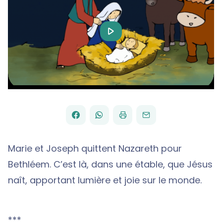
Play
Video
FACEBOOK
WHATSAPP
PAR
PARTAGER
PARTAGER
IMPRIMER
ENVOYER
EMAIL
SUR
SUR
Marie et Joseph quittent Nazareth pour
Bethléem. C’est là, dans une étable, que Jésus
naît, apportant lumière et joie sur le monde.
***