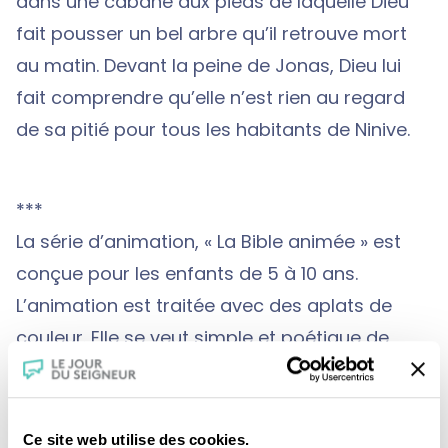
dans une cabane aux pieds de laquelle Dieu
fait pousser un bel arbre qu’il retrouve mort
au matin. Devant la peine de Jonas, Dieu lui
fait comprendre qu’elle n’est rien au regard
de sa pitié pour tous les habitants de Ninive.
***
La série d’animation, « La Bible animée » est
conçue pour les enfants de 5 à 10 ans.
L’animation est traitée avec des aplats de
couleur. Elle se veut simple et poétique de
façon à laisser libre cours à l’imagination de
l’enfant. Le son, les ambiances et les bruitages
sont très travaillés pour donner de la
Ce site web utilise des cookies.