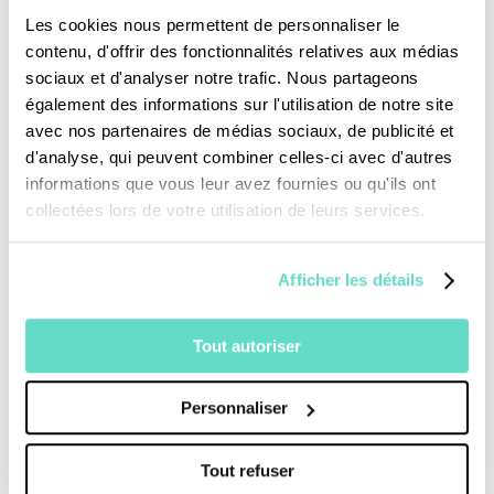
prégnance au récit et entraîner l’enfant dans
Les cookies nous permettent de personnaliser le
une aventure ayant du souffle.
contenu, d'offrir des fonctionnalités relatives aux médias
sociaux et d'analyser notre trafic. Nous partageons
également des informations sur l'utilisation de notre site
avec nos partenaires de médias sociaux, de publicité et
L’inspiration c’est la Bible elle-même. Les
d'analyse, qui peuvent combiner celles-ci avec d'autres
différents récits se veulent éducatifs, ce sont
informations que vous leur avez fournies ou qu'ils ont
des « lectures en images » qui donnent à
collectées lors de votre utilisation de leurs services.
l’enfant une source de culture générale et
religieuse d’un texte fondateur et dont les
Afficher les détails
personnages se retrouvent dans les trois
Tout autoriser
religions monothéistes. Nous pensons que ces
histoires, outre leurs extraordinaires richesses
Personnaliser
poétiques et symboliques, contribuent au
vivre ensemble par une approche
Tout refuser