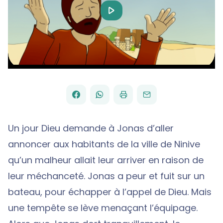
Play
Video
FACEBOOK
WHATSAPP
PAR
PARTAGER
PARTAGER
IMPRIMER
ENVOYER
EMAIL
SUR
SUR
Un jour Dieu demande à Jonas d’aller
annoncer aux habitants de la ville de Ninive
qu’un malheur allait leur arriver en raison de
leur méchanceté. Jonas a peur et fuit sur un
bateau, pour échapper à l’appel de Dieu. Mais
une tempête se lève menaçant l’équipage.