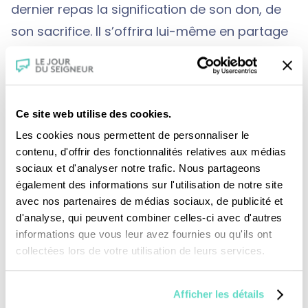
dernier repas la signification de son don, de
son sacrifice. Il s’offrira lui-même en partage
pour fonder la vie commune. Jeanne Balibar
évoque Marie de Béthanie versant du parfum
sur les cheveux de Jésus, et la Cène.
Ce site web utilise des cookies.
Les cookies nous permettent de personnaliser le
contenu, d'offrir des fonctionnalités relatives aux médias
sociaux et d'analyser notre trafic. Nous partageons
également des informations sur l'utilisation de notre site
avec nos partenaires de médias sociaux, de publicité et
d'analyse, qui peuvent combiner celles-ci avec d'autres
Je fais un don
informations que vous leur avez fournies ou qu'ils ont
collectées lors de votre utilisation de leurs services.
Revoir la messe du 02 août 2026
Afficher les détails