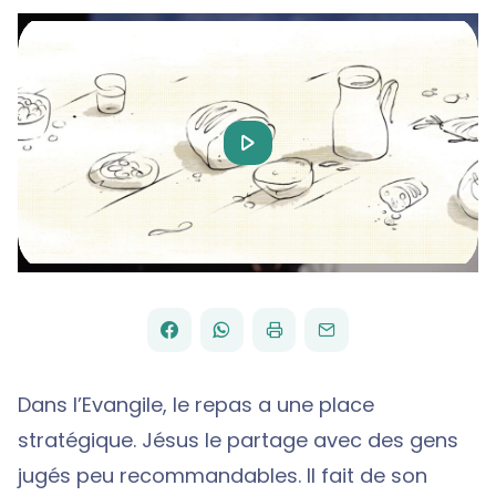
Play
Video
FACEBOOK
WHATSAPP
PAR
PARTAGER
PARTAGER
IMPRIMER
ENVOYER
EMAIL
SUR
SUR
Dans l’Evangile, le repas a une place
stratégique. Jésus le partage avec des gens
jugés peu recommandables. Il fait de son