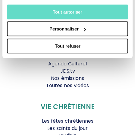
TOUS NOS PROGRAMMES
Tout autoriser
La messe
Magazine Le Jour du Seigneur
Personnaliser
Documentaires
Parole Inattendue
Tout refuser
Tous Frères
Générations Laudato Si’
Agenda Culturel
JDS.tv
Nos émissions
Toutes nos vidéos
VIE CHRÉTIENNE
Les fêtes chrétiennes
Les saints du jour