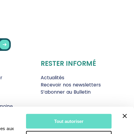
RESTER INFORMÉ
r
Actualités
Recevoir nos newsletters
S’abonner au Bulletin
moine
Qui sommes-nous
Contact
Tout autoriser
Espace donateur
ves aux