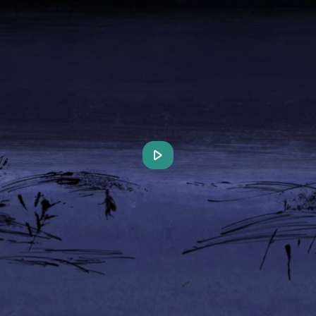
Play
Video