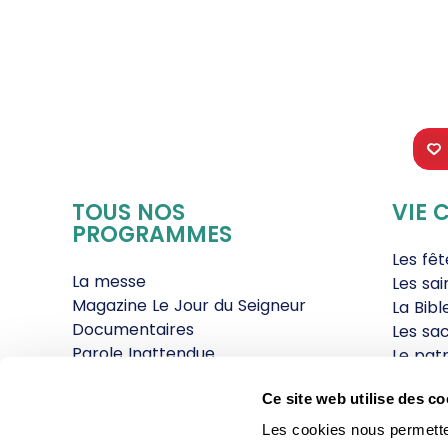
TOUS NOS
VIE 
PROGRAMMES
Les fê
La messe
Les sai
Magazine Le Jour du Seigneur
La Bibl
Documentaires
Les sa
Parole Inattendue
Le patr
Tous Frères
Les gr
Ce site web utilise des co
Générations Laudato Si’
Les rec
Agenda Culturel
La reli
Les cookies nous permettent