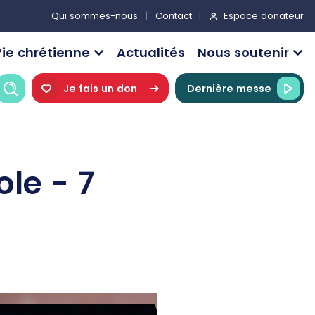
Espace donateur
Qui sommes-nous
Contact
ie chrétienne
Actualités
Nous soutenir
Recherche
Je fais un don
Dernière messe
ole - 7