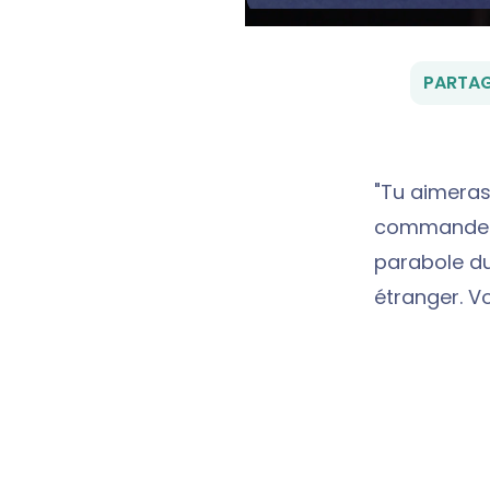
PARTAG
"Tu aimera
commandeme
parabole du
étranger. Vo