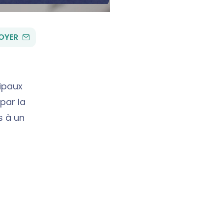
PAR
OYER
EMAIL
ipaux
par la
s à un