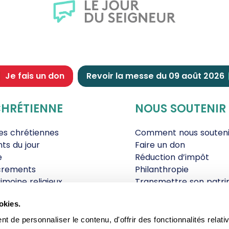
Je fais un don
Revoir la messe du 09 août 2026
CHRÉTIENNE
NOUS SOUTENIR
tes chrétiennes
Comment nous souteni
nts du jour
Faire un don
e
Réduction d’impôt
crements
Philanthropie
imoine religieux
Transmettre son patri
andes figures
Legs
okies.
ettes et traditions
Assurance vie
gion en questions
Donation
 de personnaliser le contenu, d'offrir des fonctionnalités relati