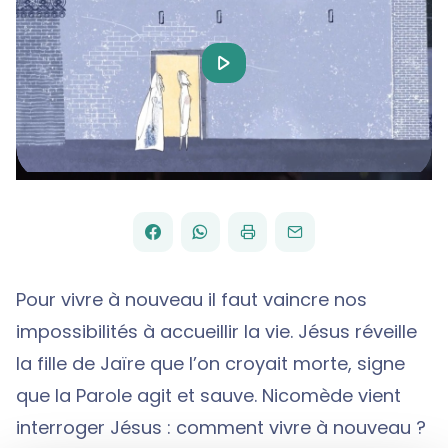
Play
Video
FACEBOOK
WHATSAPP
PAR
PARTAGER
PARTAGER
IMPRIMER
ENVOYER
EMAIL
SUR
SUR
Pour vivre à nouveau il faut vaincre nos
impossibilités à accueillir la vie. Jésus réveille
la fille de Jaïre que l’on croyait morte, signe
que la Parole agit et sauve. Nicomède vient
interroger Jésus : comment vivre à nouveau ?