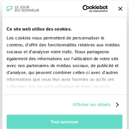
Pour Jésus, la mort n’est pas la fin.
Ce site web utilise des cookies.
Les cookies nous permettent de personnaliser le
contenu, d'offrir des fonctionnalités relatives aux médias
sociaux et d'analyser notre trafic. Nous partageons
également des informations sur l'utilisation de notre site
Je fais un don
avec nos partenaires de médias sociaux, de publicité et
d'analyse, qui peuvent combiner celles-ci avec d'autres
Revoir la messe du 09 août 2026
informations que vous leur avez fournies ou qu'ils ont
collectées lors de votre utilisation de leurs services.
TOUS NOS PROGRAMMES
Afficher les détails
La messe
Magazine Le Jour du Seigneur
Tout autoriser
Documentaires