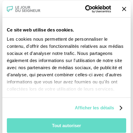
l’exécution de Jean-Baptiste, les 12 disciples.
Ce site web utilise des cookies.
Les cookies nous permettent de personnaliser le
contenu, d'offrir des fonctionnalités relatives aux médias
sociaux et d'analyser notre trafic. Nous partageons
également des informations sur l'utilisation de notre site
Je fais un don
avec nos partenaires de médias sociaux, de publicité et
d'analyse, qui peuvent combiner celles-ci avec d'autres
Revoir la messe du 02 août 2026
informations que vous leur avez fournies ou qu'ils ont
collectées lors de votre utilisation de leurs services.
TOUS NOS PROGRAMMES
Afficher les détails
La messe
Magazine Le Jour du Seigneur
Tout autoriser
Documentaires