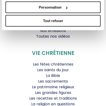
Parole Inattendue
Personnaliser
Tous Frères
Générations Laudato Si’
Agenda Culturel
Tout refuser
JDS.tv
Nos émissions
Toutes nos vidéos
VIE CHRÉTIENNE
Les fêtes chrétiennes
Les saints du jour
La Bible
Les sacrements
Le patrimoine religieux
Les grandes figures
Les recettes et traditions
La religion en questions