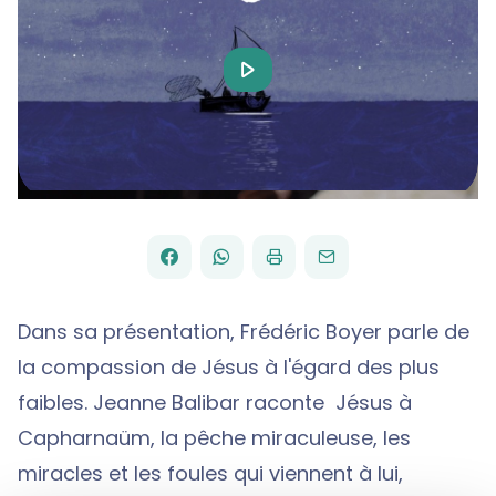
Play
Video
FACEBOOK
WHATSAPP
PAR
PARTAGER
PARTAGER
IMPRIMER
ENVOYER
EMAIL
SUR
SUR
Dans sa présentation, Frédéric Boyer parle de
la compassion de Jésus à l'égard des plus
faibles. Jeanne Balibar raconte Jésus à
Capharnaüm, la pêche miraculeuse, les
miracles et les foules qui viennent à lui,