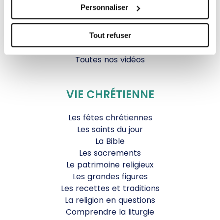
Tous Frères
Personnaliser
Générations Laudato Si’
Agenda Culturel
JDS.tv
Tout refuser
Nos émissions
Toutes nos vidéos
VIE CHRÉTIENNE
Les fêtes chrétiennes
Les saints du jour
La Bible
Les sacrements
Le patrimoine religieux
Les grandes figures
Les recettes et traditions
La religion en questions
Comprendre la liturgie