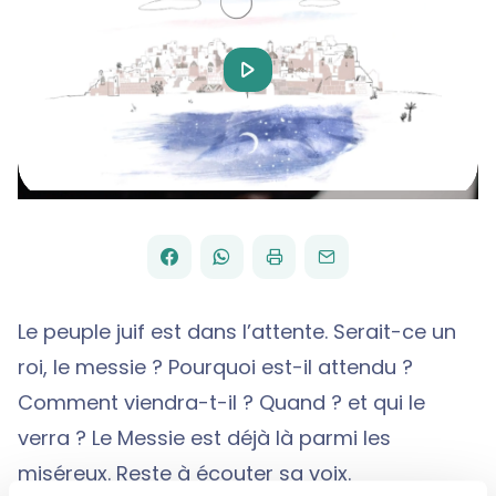
Play
Video
FACEBOOK
WHATSAPP
PAR
PARTAGER
PARTAGER
IMPRIMER
ENVOYER
EMAIL
SUR
SUR
Le peuple juif est dans l’attente. Serait-ce un
roi, le messie ? Pourquoi est-il attendu ?
Comment viendra-t-il ? Quand ? et qui le
verra ? Le Messie est déjà là parmi les
miséreux. Reste à écouter sa voix.