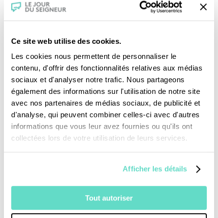
Ce site web utilise des cookies.
Les cookies nous permettent de personnaliser le
contenu, d'offrir des fonctionnalités relatives aux médias
sociaux et d'analyser notre trafic. Nous partageons
Je fais un don
également des informations sur l'utilisation de notre site
avec nos partenaires de médias sociaux, de publicité et
d'analyse, qui peuvent combiner celles-ci avec d'autres
Revoir la messe du 09 août 2026
informations que vous leur avez fournies ou qu'ils ont
collectées lors de votre utilisation de leurs services.
TOUS NOS PROGRAMMES
Afficher les détails
La messe
Magazine Le Jour du Seigneur
Documentaires
Tout autoriser
Parole Inattendue