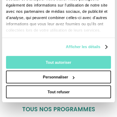
peut être encore plus qu’hier
également des informations sur l'utilisation de notre site
avec nos partenaires de médias sociaux, de publicité et
d'analyse, qui peuvent combiner celles-ci avec d'autres
Une production :
CFRT/ France2
informations que vous leur avez fournies ou qu'ils ont
collectées lors de votre utilisation de leurs services.
Afficher les détails
Tout autoriser
Je fais un don
Personnaliser
Tout refuser
Revoir la messe du 02 août 2026
TOUS NOS PROGRAMMES