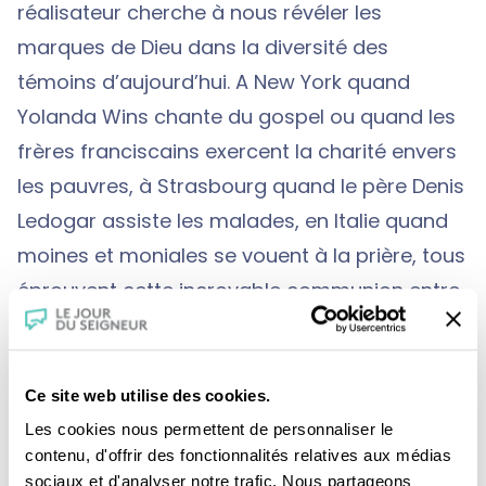
réalisateur cherche à nous révéler les
marques de Dieu dans la diversité des
témoins d’aujourd’hui. A New York quand
Yolanda Wins chante du gospel ou quand les
frères franciscains exercent la charité envers
les pauvres, à Strasbourg quand le père Denis
Ledogar assiste les malades, en Italie quand
moines et moniales se vouent à la prière, tous
éprouvent cette incroyable communion entre
Dieu et eux. C’est dire l’universalité du
christianisme qui vit dans la communauté des
chrétiens rassemblés pour célébrer la
Ce site web utilise des cookies.
mémoire de Jésus. Un médiateur qui répond à
Les cookies nous permettent de personnaliser le
contenu, d'offrir des fonctionnalités relatives aux médias
l’attente spirituelle de l’homme, aujourd’hui
sociaux et d'analyser notre trafic. Nous partageons