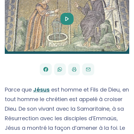
Play
Video
FACEBOOK
WHATSAPP
PAR
PARTAGER
PARTAGER
IMPRIMER
ENVOYER
EMAIL
SUR
SUR
Parce que
Jésus
est homme et Fils de Dieu, en
tout homme le chrétien est appelé à croiser
Dieu. De son vivant avec la Samaritaine, à sa
Résurrection avec les disciples d’Emmaüs,
Jésus a montré la façon d’amener à la foi. Le