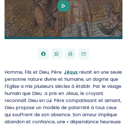
Play
Video
FACEBOOK
WHATSAPP
PAR
PARTAGER
PARTAGER
IMPRIMER
ENVOYER
EMAIL
SUR
SUR
Homme, Fils et Dieu, Père.
Jésus
réunit en une seule
personne nature divine et humaine, un dogme que
l’Eglise a mis plusieurs siècles à établir. Par le visage
humain que Dieu a pris en Jésus, le croyant
reconnaît Dieu en Lui. Père compatissant et aimant,
Dieu propose un modèle de paternité à tous ceux
qui souffrent de son absence. Son amour implique
abandon et confiance, une « dépendance heureuse