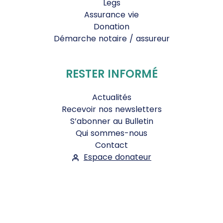
Legs
Assurance vie
Donation
Démarche notaire / assureur
RESTER INFORMÉ
Actualités
Recevoir nos newsletters
S’abonner au Bulletin
Qui sommes-nous
Contact
Espace donateur
Suivez-nous :
Facebook
Instagram
WhatsApp
YouTube
Twitter
Bluesky
Mentions légales
-
Conditions Générales d'Utilisation
-