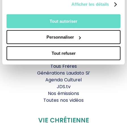
Afficher les détails
Revoir la messe du 02 août 2026
Tout autoriser
TOUS NOS PROGRAMMES
Personnaliser
La messe
Magazine Le Jour du Seigneur
Documentaires
Tout refuser
Parole Inattendue
Tous Frères
Générations Laudato Si’
Agenda Culturel
JDS.tv
Nos émissions
Toutes nos vidéos
VIE CHRÉTIENNE