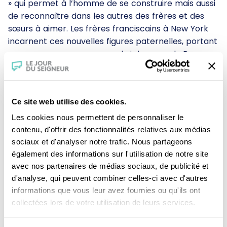
» qui permet à l’homme de se construire mais aussi
de reconnaître dans les autres des frères et des
sœurs à aimer. Les frères franciscains à New York
incarnent ces nouvelles figures paternelles, portant
secours aux pauvres sans-abri des rues du Bronx.
Théologiens, psychanalyste et sociologue éclairent
la relation du Fils au Père et du Père au Fils en
faisant apparaître les bienfaits de sa dimension
Ce site web utilise des cookies.
chrétienne. Un baume au coeur.
Une production :
CFRT/ France2
Les cookies nous permettent de personnaliser le
contenu, d'offrir des fonctionnalités relatives aux médias
sociaux et d'analyser notre trafic. Nous partageons
également des informations sur l'utilisation de notre site
avec nos partenaires de médias sociaux, de publicité et
d'analyse, qui peuvent combiner celles-ci avec d'autres
informations que vous leur avez fournies ou qu'ils ont
collectées lors de votre utilisation de leurs services.
Je fais un don