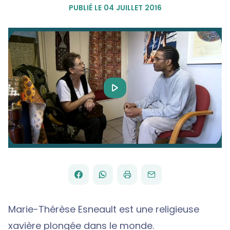
PUBLIÉ LE 04 JUILLET 2016
Play
Video
FACEBOOK
WHATSAPP
PAR
PARTAGER
PARTAGER
IMPRIMER
ENVOYER
EMAIL
SUR
SUR
Marie-Thérèse Esneault est une religieuse
xavière plongée dans le monde.