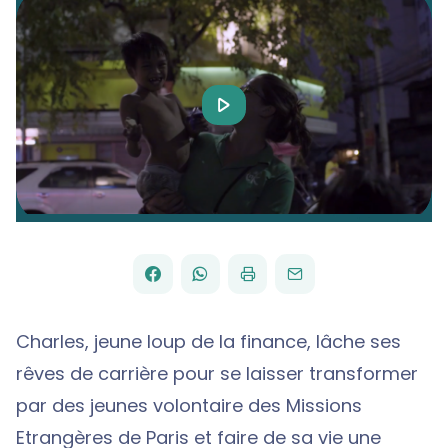
Play
Video
FACEBOOK
WHATSAPP
PAR
PARTAGER
PARTAGER
IMPRIMER
ENVOYER
EMAIL
SUR
SUR
Charles, jeune loup de la finance, lâche ses
rêves de carrière pour se laisser transformer
par des jeunes volontaire des Missions
Etrangères de Paris et faire de sa vie une