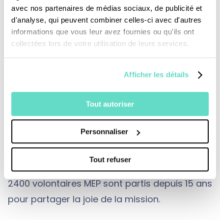
des plus petits comme le fait Jésus : c'est
avec nos partenaires de médias sociaux, de publicité et
cela qui pousse les volontaires en mission.
d'analyse, qui peuvent combiner celles-ci avec d'autres
informations que vous leur avez fournies ou qu'ils ont
Impuissant face à la misère de ces enfants,
collectées lors de votre utilisation de leurs services.
au terme de son périple, Charles sent grandir
en lui l'élan missionnaire...
Afficher les détails
***
Tout autoriser
4311 prêtres des
Missions Etrangères de Paris
Personnaliser
ont donné leur vie pour la mission depuis 360
ans. Ils oeuvrent encore aujourd’hui en Asie et
Tout refuser
dans l’Océan Indien.
2400 volontaires MEP sont partis depuis 15 ans
pour partager la joie de la mission.