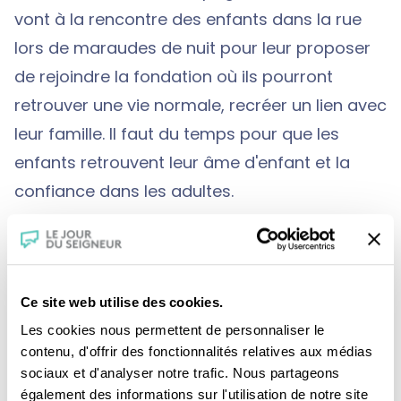
vont à la rencontre des enfants dans la rue
lors de maraudes de nuit pour leur proposer
de rejoindre la fondation où ils pourront
retrouver une vie normale, recréer un lien avec
leur famille. Il faut du temps pour que les
enfants retrouvent leur âme d'enfant et la
confiance dans les adultes.
Charles assiste à une scène déchirante où
par amour pour son fils Ryan, une mère s’en
Ce site web utilise des cookies.
sépare et le confie à la fondation. Il comprend
Les cookies nous permettent de personnaliser le
alors tout le sens de l'engagement aux MEP :
contenu, d'offrir des fonctionnalités relatives aux médias
sociaux et d'analyser notre trafic. Nous partageons
être en action, utile, s'abandonner au service
également des informations sur l'utilisation de notre site