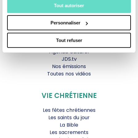
Tout autoriser
La messe
Magazine Le Jour du Seigneur
Documentaires
Personnaliser
Parole Inattendue
Tous Frères
Tout refuser
Générations Laudato Si’
Agenda Culturel
JDS.tv
Nos émissions
Toutes nos vidéos
VIE CHRÉTIENNE
Les fêtes chrétiennes
Les saints du jour
La Bible
Les sacrements