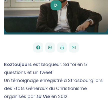
Play
Video
FACEBOOK
WHATSAPP
PAR
PARTAGER
PARTAGER
IMPRIMER
ENVOYER
EMAIL
SUR
SUR
Koztoujours
est blogueur. Sa foi en 5
questions et un tweet.
Un témoignage enregistré à Strasbourg lors
des Etats Généraux du Christianisme
organisés par
La Vie
en 2012.