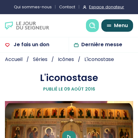
Espace donateur
Qui sommes-nous
Contact
Recherche
Menu
Je fais un don
Dernière messe
Accueil
Séries
Icônes
L'iconostase
L'iconostase
PUBLIÉ LE 09 AOÛT 2016
Play