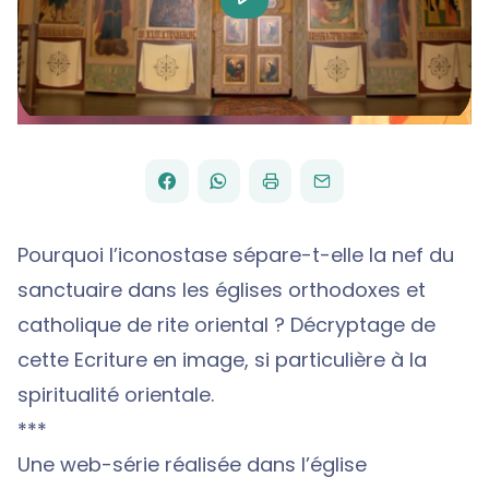
Video
FACEBOOK
WHATSAPP
PAR
PARTAGER
PARTAGER
IMPRIMER
ENVOYER
EMAIL
SUR
SUR
Pourquoi l’iconostase sépare-t-elle la nef du
sanctuaire dans les églises orthodoxes et
catholique de rite oriental ? Décryptage de
cette Ecriture en image, si particulière à la
spiritualité orientale.
***
Une web-série réalisée dans l’église