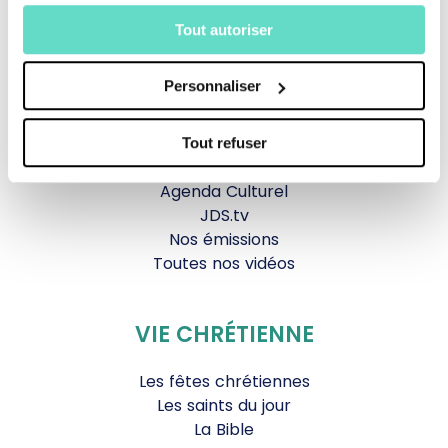
TOUS NOS PROGRAMMES
Tout autoriser
La messe
Magazine Le Jour du Seigneur
Personnaliser
Documentaires
Parole Inattendue
Tous Frères
Tout refuser
Générations Laudato Si’
Agenda Culturel
JDS.tv
Nos émissions
Toutes nos vidéos
VIE CHRÉTIENNE
Les fêtes chrétiennes
Les saints du jour
La Bible