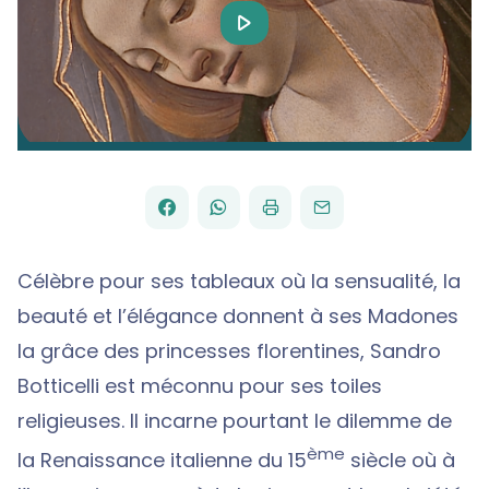
Play
Video
FACEBOOK
WHATSAPP
PAR
PARTAGER
PARTAGER
IMPRIMER
ENVOYER
EMAIL
SUR
SUR
Célèbre pour ses tableaux où la sensualité, la
beauté et l’élégance donnent à ses Madones
la grâce des princesses florentines, Sandro
Botticelli est méconnu pour ses toiles
religieuses. Il incarne pourtant le dilemme de
ème
la Renaissance italienne du 15
siècle où à