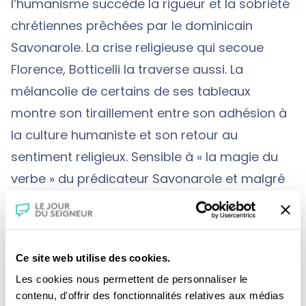
l’humanisme succède la rigueur et la sobriété
chrétiennes prêchées par le dominicain
Savonarole. La crise religieuse qui secoue
Florence, Botticelli la traverse aussi. La
mélancolie de certains de ses tableaux
montre son tiraillement entre son adhésion à
la culture humaniste et son retour au
sentiment religieux. Sensible à « la magie du
verbe » du prédicateur Savonarole et malgré
les bûchers des vanités qui ont brûlé ses
toiles, Botticelli abandonne son esthétisme. A
la fin de sa vie, il est devenu un peintre
Ce site web utilise des cookies.
religieux voire mystique. A Florence, une
Les cookies nous permettent de personnaliser le
historienne de l’art, un peintre et un
contenu, d'offrir des fonctionnalités relatives aux médias