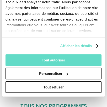
dominicain croisent leur regard sur un homme
sociaux et d'analyser notre trafic. Nous partageons
également des informations sur l'utilisation de notre site
et une œuvre à redécouvrir.
avec nos partenaires de médias sociaux, de publicité et
d'analyse, qui peuvent combiner celles-ci avec d'autres
informations que vous leur avez fournies ou qu'ils ont
Une production : CFRT/France2
collectées lors de votre utilisation de leurs services.
Afficher les détails
Tout autoriser
Personnaliser
Je fais un don
Tout refuser
Revoir la messe du 02 août 2026
TOUS NOS PROGRAMMES