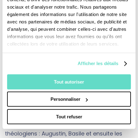
grands maîtres comme Thomas d’Aquin le
sociaux et d'analyser notre trafic. Nous partageons
support pédagogique de référence.
également des informations sur l'utilisation de notre site
avec nos partenaires de médias sociaux, de publicité et
L’université, comme lieu de débats et
d'analyse, qui peuvent combiner celles-ci avec d'autres
d’échanges, est une institution pérenne. Les
informations que vous leur avez fournies ou qu'ils ont
maîtres les plus célèbres furent Robert
collectées lors de votre utilisation de leurs services.
Grosseteste et Roger Bacon qui se
distinguèrent surtout par leur intérêt pour les
Afficher les détails
sciences : mathématiques et optique. Cours
Tout autoriser
et enseignements obéissent à des logiques et
à des rites bien définis… Lectures, questions,
Personnaliser
argumentations et commentaires du maître.
La Bible reste reine, "l'idée première" de tout
Tout refuser
savoir. Puis viennent les pères de l'Eglise et les
théologiens : Augustin, Basile et ensuite les