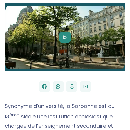
Play
Video
FACEBOOK
WHATSAPP
PAR
PARTAGER
PARTAGER
IMPRIMER
ENVOYER
EMAIL
SUR
SUR
Synonyme d’université, la Sorbonne est au
ème
13
siècle une institution ecclésiastique
chargée de l’enseignement secondaire et