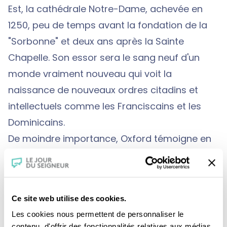
Est, la cathédrale Notre-Dame, achevée en
1250, peu de temps avant la fondation de la
"Sorbonne" et deux ans après la Sainte
Chapelle. Son essor sera le sang neuf d'un
monde vraiment nouveau qui voit la
naissance de nouveaux ordres citadins et
intellectuels comme les Franciscains et les
Dominicains.
De moindre importance, Oxford témoigne en
Europe de l’organisation et de la transmission
des savoirs. Ses collèges dispensent un
enseignement littéraire et scientifique ouvrant
Ce site web utilise des cookies.
sur l’étude de la théologie. La bibliothèque est
Les cookies nous permettent de personnaliser le
le lieu d’études par excellence et les livres des
contenu, d'offrir des fonctionnalités relatives aux médias