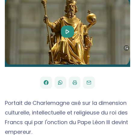
Play
Video
FACEBOOK
WHATSAPP
PAR
PARTAGER
PARTAGER
IMPRIMER
ENVOYER
EMAIL
SUR
SUR
Portait de Charlemagne axé sur la dimension
culturelle, intellectuelle et religieuse du roi des
Francs qui par l'onction du Pape Léon III devint
empereur.