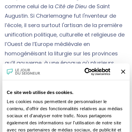
comme celui de la
Cité de Dieu
de Saint
Augustin. Si Charlemagne fut l'nventeur de
l’école, il sera surtout l'artisan de la première
unification politique, culturelle et religieuse de
l’Ouest de l’Europe médiévale en
homogénéisant la liturgie sur les provinces
qu’il gouverne, à une époque où plusieurs
traditions coexistent. Peu d’hommes ont ainsi
habité l'imaginaire collectif de la nation
carolingienne.
Ce site web utilise des cookies.
André Gouzes, dominicain et compositeur et
Les cookies nous permettent de personnaliser le
contenu, d'offrir des fonctionnalités relatives aux médias
Gilles Hervé Masson, dominicain et historien
sociaux et d'analyser notre trafic. Nous partageons
de la liturgie, nous aident à comprendre cette
également des informations sur l'utilisation de notre site
période historique où le politique et le religieux
avec nos partenaires de médias sociaux, de publicité et