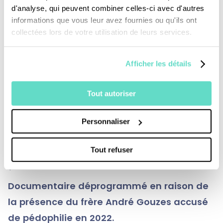
d'analyse, qui peuvent combiner celles-ci avec d'autres
étaient intimement liés. L'occasion de
informations que vous leur avez fournies ou qu'ils ont
découvrir en leur compagnie la chapelle
collectées lors de votre utilisation de leurs services.
palatine à Aix-la-Chapelle, qui reste le seul
témoignage de ce qui fut le palais de
Afficher les détails
Charlemagne et la liturgie de l'époque avec
des interprétations de chants : wisigothique,
Tout autoriser
gallican et du Rouergue. Ce documentaire est
aussi illustré par une riche iconographie et se
Personnaliser
termine sur la lecture d’un extrait de la
Cité de
Tout refuser
Dieu
de Saint Augustin.
*
Documentaire déprogrammé en raison de
la présence du frère André Gouzes accusé
de pédophilie en 2022.