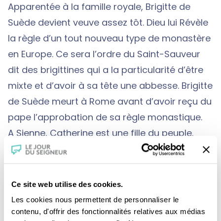
Apparentée à la famille royale, Brigitte de
Suède devient veuve assez tôt. Dieu lui Révèle
la règle d’un tout nouveau type de monastère
en Europe. Ce sera l’ordre du Saint-Sauveur
dit des brigittines qui a la particularité d’être
mixte et d’avoir à sa tête une abbesse. Brigitte
de Suède meurt à Rome avant d’avoir reçu du
pape l’approbation de sa règle monastique.
A Sienne, Catherine est une fille du peuple.
Rêvant à sept ans d’imiter la virginité de Marie,
elle adopte la robe et les principes de l’ordre
des dominicains. Inspirés par Dieu, ses
Ce site web utilise des cookies.
Dialogues lui valent d’être reconnue Docteur
Les cookies nous permettent de personnaliser le
de l’Eglise par le pape Paul VI.
contenu, d'offrir des fonctionnalités relatives aux médias