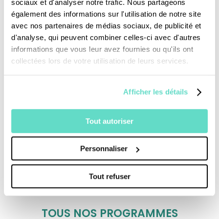
sociaux et d'analyser notre trafic. Nous partageons
Oeuvrant toutes deux pour la restauration de
également des informations sur l'utilisation de notre site
la pureté de l’Eglise et de la papauté romaine,
avec nos partenaires de médias sociaux, de publicité et
leur portrait montre l’engagement de leur foi
d'analyse, qui peuvent combiner celles-ci avec d'autres
informations que vous leur avez fournies ou qu'ils ont
et rend hommage à leur féminité novatrice.
collectées lors de votre utilisation de leurs services.
Afficher les détails
Tout autoriser
Je fais un don
Personnaliser
Tout refuser
Revoir la messe du 02 août 2026
TOUS NOS PROGRAMMES