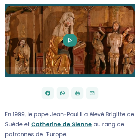
Play
Video
FACEBOOK
WHATSAPP
PAR
PARTAGER
PARTAGER
IMPRIMER
ENVOYER
EMAIL
SUR
SUR
En 1999, le pape Jean-Paul II a élevé Brigitte de
Suède et
Catherine de Sienne
au rang de
patronnes de l’Europe.