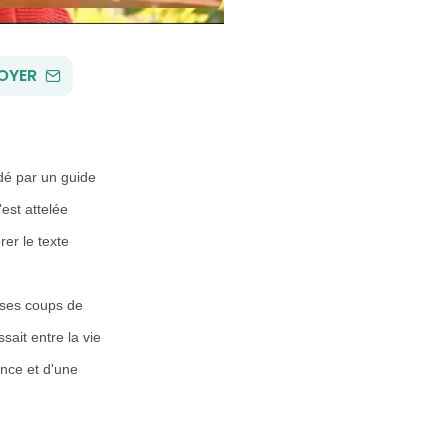
PAR
OYER
EMAIL
idé par un guide
'est attelée
er le texte
, ses coups de
sait entre la vie
ance et d'une