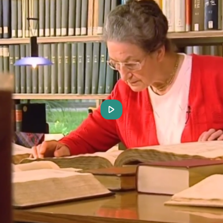
Play
Video