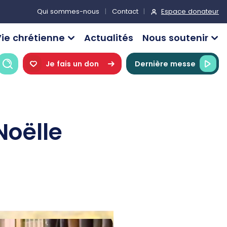
Espace donateur
Qui sommes-nous
Contact
ie chrétienne
Actualités
Nous soutenir
Recherche
Je fais un don
Dernière messe
Noëlle