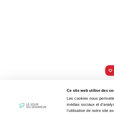
TOUS NOS
VIE 
Ce site web utilise des co
PROGRAMMES
Les fê
Les cookies nous permettent
La messe
Les sai
médias sociaux et d'analy
Magazine Le Jour du Seigneur
La Bibl
l'utilisation de notre site