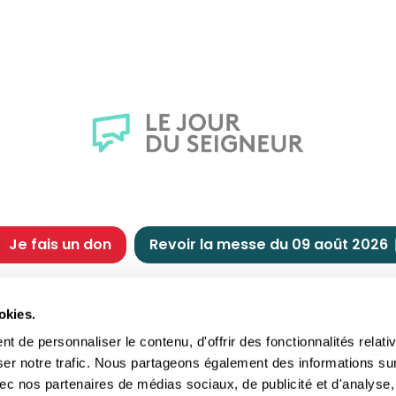
Je fais un don
Revoir la messe du 09 août 2026
CHRÉTIENNE
NOUS SOUTENIR
okies.
tes chrétiennes
Comment nous souteni
 de personnaliser le contenu, d'offrir des fonctionnalités relati
nts du jour
Faire un don
ser notre trafic. Nous partageons également des informations su
e
Réduction d’impôt
 avec nos partenaires de médias sociaux, de publicité et d'analyse,