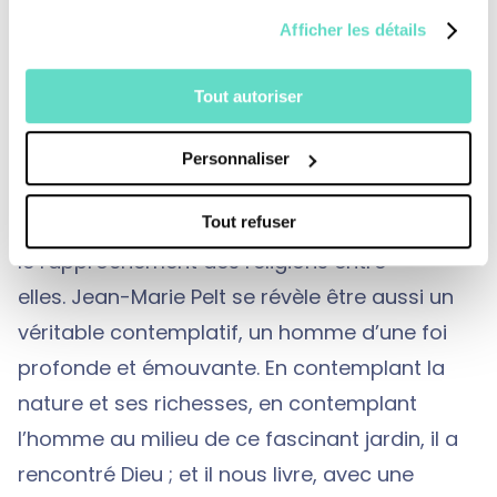
entre les grandes traditions religieuses, leurs
Afficher les détails
valeurs étant identiques à celle de l’écologie.
Dans tous les textes sacrés existe cette idée
Tout autoriser
que l’homme ne doit pas être un profiteur de
la nature, ne doit pas s’enrichir sinon de
Personnaliser
valeurs spirituelles. La valeur du
développement durable doit ainsi permettre
Tout refuser
le rapprochement des religions entre
elles. Jean-Marie Pelt se révèle être aussi un
véritable contemplatif, un homme d’une foi
profonde et émouvante. En contemplant la
nature et ses richesses, en contemplant
l’homme au milieu de ce fascinant jardin, il a
rencontré Dieu ; et il nous livre, avec une