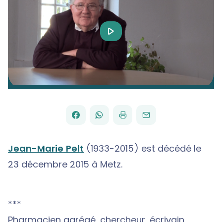
Play
Video
FACEBOOK
WHATSAPP
PAR
PARTAGER
PARTAGER
IMPRIMER
ENVOYER
EMAIL
SUR
SUR
Jean-Marie Pelt
(1933-2015) est décédé le
23 décembre 2015 à Metz.
***
Pharmacien agrégé, chercheur, écrivain,