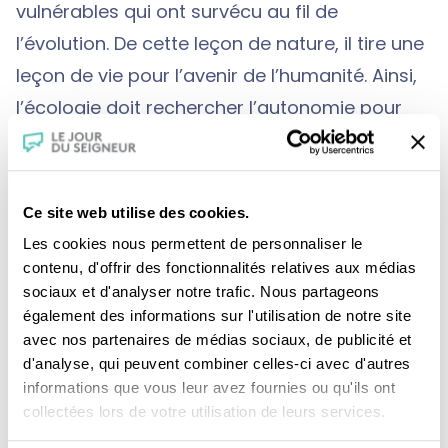
vulnérables qui ont survécu au fil de
l’évolution. De cette leçon de nature, il tire une
leçon de vie pour l’avenir de l’humanité. Ainsi,
l’écologie doit rechercher l’autonomie pour
permettre de vivre en autarcie car notre
monde puissant est fragile. Jean-Marie Pelt
s’est fait le défenseur, passionné et
Ce site web utilise des cookies.
compétent, de la nature : il sait, mieux qu’un
Les cookies nous permettent de personnaliser le
autre, combien la nature est riche, diverse,
contenu, d'offrir des fonctionnalités relatives aux médias
sociaux et d'analyser notre trafic. Nous partageons
très bien organisée, précieuse pour l’homme,
également des informations sur l'utilisation de notre site
est aussi menacée par celui qui devrait en
avec nos partenaires de médias sociaux, de publicité et
être le gardien attentionné. Croyant et
d'analyse, qui peuvent combiner celles-ci avec d'autres
informations que vous leur avez fournies ou qu'ils ont
écologiste dans l’âme, Jean-Marie Pelt voit
collectées lors de votre utilisation de leurs services.
dans l’écologie le point de dialogue possible