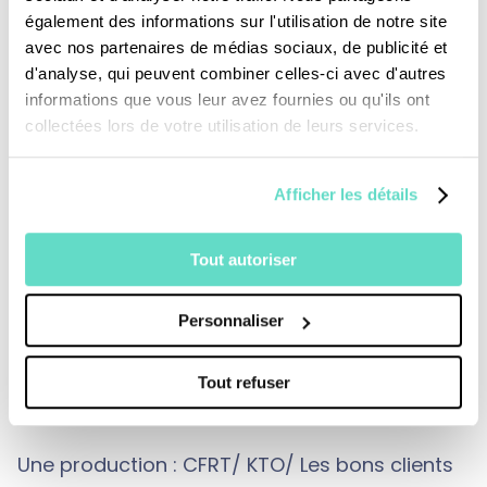
fondamentalismes -nazisme, communisme,
également des informations sur l'utilisation de notre site
athéisme-, la situation des prêtres-ouvriers, le
avec nos partenaires de médias sociaux, de publicité et
d'analyse, qui peuvent combiner celles-ci avec d'autres
défi de la foi dans le monde contemporain …
informations que vous leur avez fournies ou qu'ils ont
collectées lors de votre utilisation de leurs services.
Le film s’ouvre sur la devise qu’il a choisi
Afficher les détails
comme évêque : “Misericordiae et veritatis”.
L’objectif de ce documentaire est bien de faire
Tout autoriser
connaître cet homme d’étude, ce philosophe
proche de Charles Journet et de Jacques
Personnaliser
Maritain, qui veut nous faire partager la “joie
de croire”.
Tout refuser
Une production : CFRT/ KTO/ Les bons clients