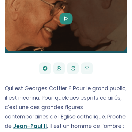
Play
Video
FACEBOOK
WHATSAPP
PAR
PARTAGER
PARTAGER
IMPRIMER
ENVOYER
EMAIL
SUR
SUR
Qui est Georges Cottier ? Pour le grand public,
il est inconnu. Pour quelques esprits éclairés,
c’est une des grandes figures
contemporaines de l’Eglise catholique. Proche
de
Jean-Paul II
, il est un homme de l’ombre :