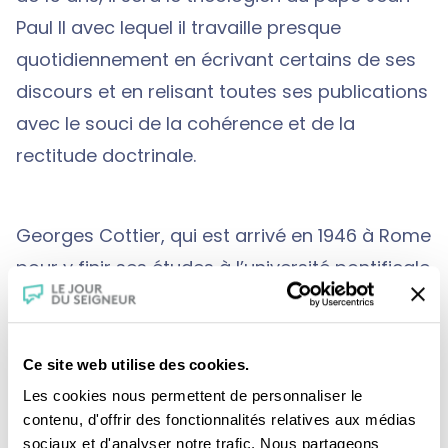
Paul II avec lequel il travaille presque
quotidiennement en écrivant certains de ses
discours et en relisant toutes ses publications
avec le souci de la cohérence et de la
rectitude doctrinale.
Georges Cottier, qui est arrivé en 1946 à Rome
pour y finir ses études à l’université pontificale
Saint-Thomas-d’Aquin (l’Angelicum), nous
guide sur tous les lieux où il a habité et
travaillé au Vatican. Une déambulation
Ce site web utilise des cookies.
géographique mais aussi historique où le
Les cookies nous permettent de personnaliser le
contenu, d'offrir des fonctionnalités relatives aux médias
cardinal évoque ses combats contre tous les
sociaux et d'analyser notre trafic. Nous partageons