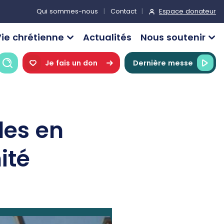
Espace donateur
Qui sommes-nous
Contact
ie chrétienne
Actualités
Nous soutenir
Recherche
Je fais un don
Dernière messe
les en
nité