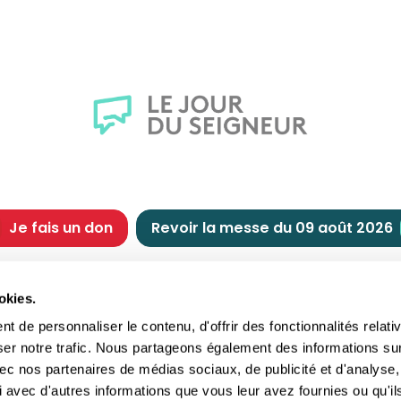
Je fais un don
Revoir la messe du 09 août 2026
CHRÉTIENNE
NOUS SOUTENIR
okies.
tes chrétiennes
Comment nous souteni
 de personnaliser le contenu, d'offrir des fonctionnalités relati
nts du jour
Faire un don
ser notre trafic. Nous partageons également des informations su
e
Réduction d’impôt
 avec nos partenaires de médias sociaux, de publicité et d'analyse,
crements
Philanthropie
 avec d'autres informations que vous leur avez fournies ou qu'il