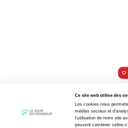
TOUS NOS
VIE 
Ce site web utilise des co
PROGRAMMES
Les fê
Les cookies nous permettent
La messe
Les sai
médias sociaux et d'analy
Magazine Le Jour du Seigneur
La Bibl
l'utilisation de notre site
Documentaires
Les sa
peuvent combiner celles-ci