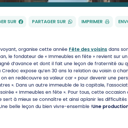
FACEBOOK
WHATSAPP
ER SUR
PARTAGER SUR
IMPRIMER
ENV
-voyant, organise cette année
Fête des voisins
dans son
an, le fondateur de « Immeubles en fête » revient sur un
agné d’avance et dont il fait une leçon de fraternité au q
 Credoc expose qu’en 30 ans la relation au voisin a cha
é, on en redécouvre sa valeur car « pour devenir une per
tres ». Dans un autre immeuble de la capitale, l’associ
soirée « Immeubles en fête ». Pour tous, cette occasion
 sert à mieux se connaître et ainsi aplanir les difficultés
Une belle leçon du bien vivre-ensemble !
Une production