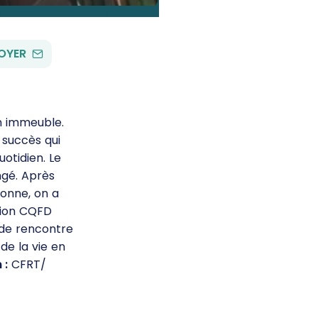
PAR
OYER
EMAIL
 immeuble.
 succès qui
uotidien. Le
ngé. Après
sonne, on a
ation CQFD
 de rencontre
 de la vie en
 :
CFRT/