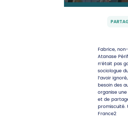
PARTAG
Fabrice, non
Atanase Périf
n’était pas g
sociologue du
l’avoir ignor
besoin des au
organise une 
et de partage
promiscuité. 
France2