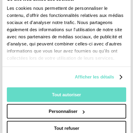
Je fais un don
Les cookies nous permettent de personnaliser le
contenu, d'offrir des fonctionnalités relatives aux médias
Revoir la messe du 02 août 2026
sociaux et d'analyser notre trafic. Nous partageons
également des informations sur l'utilisation de notre site
avec nos partenaires de médias sociaux, de publicité et
TOUS NOS PROGRAMMES
d'analyse, qui peuvent combiner celles-ci avec d'autres
informations que vous leur avez fournies ou qu'ils ont
La messe
collectées lors de votre utilisation de leurs services.
Magazine Le Jour du Seigneur
Documentaires
Parole Inattendue
Afficher les détails
Tous Frères
Générations Laudato Si’
Tout autoriser
Agenda Culturel
JDS.tv
Nos émissions
Personnaliser
Toutes nos vidéos
Tout refuser