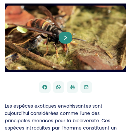
Play
Video
FACEBOOK
WHATSAPP
PAR
PARTAGER
PARTAGER
IMPRIMER
ENVOYER
EMAIL
SUR
SUR
Les espèces exotiques envahissantes sont
aujourd'hui considérées comme l'une des
principales menaces pour la biodiversité. Ces
espèces introduites par l'homme constituent un