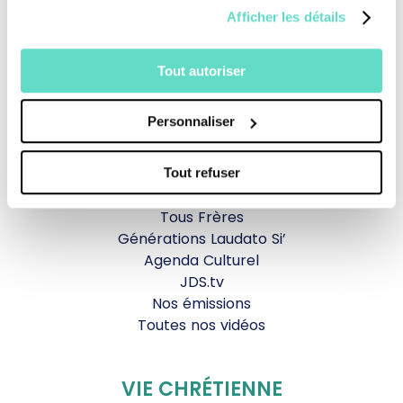
Afficher les détails
Revoir la messe du 02 août 2026
Tout autoriser
TOUS NOS PROGRAMMES
Personnaliser
La messe
Magazine Le Jour du Seigneur
Documentaires
Tout refuser
Parole Inattendue
Tous Frères
Générations Laudato Si’
Agenda Culturel
JDS.tv
Nos émissions
Toutes nos vidéos
VIE CHRÉTIENNE