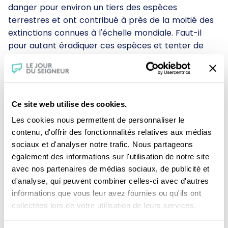
danger pour environ un tiers des espèces
terrestres et ont contribué à près de la moitié des
extinctions connues à l'échelle mondiale. Faut-il
pour autant éradiquer ces espèces et tenter de
réparer nos erreurs ? Comme chrétiens, avons-
nous le droit d'intervenir et de réguler la biodiversité
? Co-produite par
Le Jour du Seigneur
et
TV
Monaco
,
Générations Laudato Si’
propose un
Ce site web utilise des cookies.
nouveau rendez-vous autour de l’écologie intégrale,
Les cookies nous permettent de personnaliser le
chère au pape François.
contenu, d'offrir des fonctionnalités relatives aux médias
sociaux et d'analyser notre trafic. Nous partageons
également des informations sur l'utilisation de notre site
avec nos partenaires de médias sociaux, de publicité et
d'analyse, qui peuvent combiner celles-ci avec d'autres
informations que vous leur avez fournies ou qu'ils ont
collectées lors de votre utilisation de leurs services.
Je fais un don