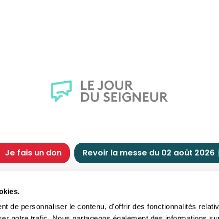
Je fais un don
Revoir la messe du 02 août 2026
CHRÉTIENNE
NOUS SOUTENIR
okies.
tes chrétiennes
Comment nous souteni
 de personnaliser le contenu, d'offrir des fonctionnalités relati
nts du jour
Faire un don
ser notre trafic. Nous partageons également des informations su