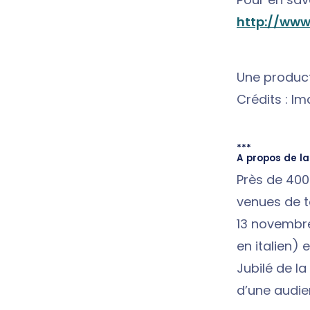
http://www.
Une product
Crédits : I
***
A propos de l
Près de 400
venues de t
13 novembre.
en italien) 
Jubilé de la
d’une audien