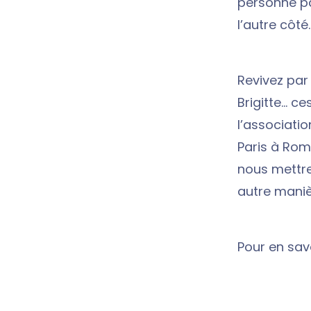
personne pa
l’autre côté.
Revivez par 
Brigitte… c
l’associatio
Paris à Rome
nous mettre
autre maniè
Pour en savo