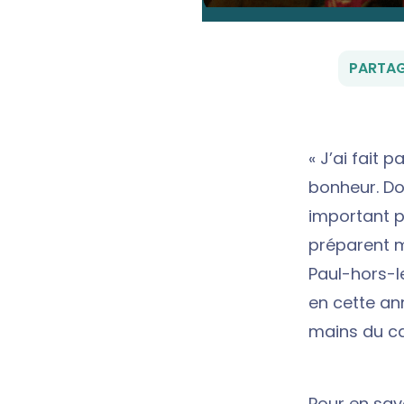
PARTAG
« J’ai fait 
bonheur. Do
important p
préparent m
Paul-hors-l
en cette an
mains du ca
Pour en savo