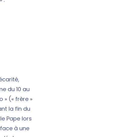
écarité,
me du 10 au
 » (« frère »
nt la fin du
le Pape lors
 face à une