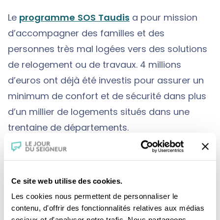
Le
programme SOS Taudis
a pour mission
d’accompagner des familles et des
personnes très mal logées vers des solutions
de relogement ou de travaux. 4 millions
d’euros ont déjà été investis pour assurer un
minimum de confort et de sécurité dans plus
d’un millier de logements situés dans une
trentaine de départements.
Depuis 4 ans, le programme
2000 toits pour
2000 familles
a pour objectif d’apporter des
Ce site web utilise des cookies.
réponses au déficit de logements qui touche
Les cookies nous permettent de personnaliser le
contenu, d'offrir des fonctionnalités relatives aux médias
les ménages pauvres.
sociaux et d'analyser notre trafic. Nous partageons