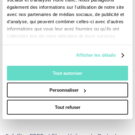
également des informations sur l'utilisation de notre site
avec nos partenaires de médias sociaux, de publicité et
La production immobilière a repris, mais le
d'analyse, qui peuvent combiner celles-ci avec d'autres
déficit accumulé (800 000 logements)
informations que vous leur avez fournies ou qu'ils ont
collectées lors de votre utilisation de leurs services.
persiste et surtout la production est décalée
de la demande sociale : quand plus de 3
Afficher les détails
millions de personnes sont non logées ou mal
logées, le nombre de logements sociaux
Tout autoriser
(PLUS & PLAI) n’a augmenté que de 30%
depuis 2004.
Personnaliser
Tout refuser
Une production :
CFRT – Le Jour du Seigneur