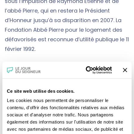
sous l’impulsion de Raymond Etienne et de
l’abbé Pierre, qui en restera le Président
d’Honneur jusqu’à sa disparition en 2007. La
Fondation Abbé Pierre pour le logement des
défavorisés est reconnue d’utilité publique le 11
février 1992.
Pour la Fondation, avoir un toit est un besoin
vital, au même titre que la nourriture, la santé
et l’emploi. Elle s’est donc fixée pour objectif
Ce site web utilise des cookies.
d’agir « pour que les plus défavorisés trouvent
Les cookies nous permettent de personnaliser le
contenu, d'offrir des fonctionnalités relatives aux médias
à se loger dignement et durablement, quels
sociaux et d'analyser notre trafic. Nous partageons
que soient le montant de leurs ressources et
également des informations sur l'utilisation de notre site
leur situation sociale ».
avec nos partenaires de médias sociaux, de publicité et