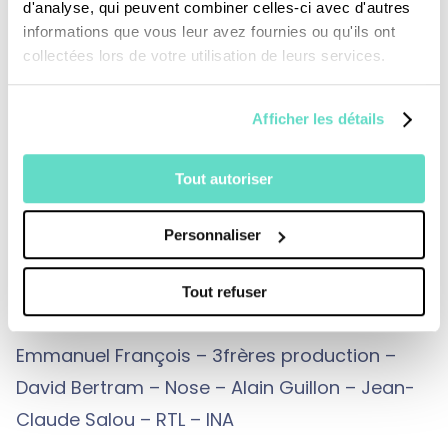
d'analyse, qui peuvent combiner celles-ci avec d'autres
informations que vous leur avez fournies ou qu'ils ont
collectées lors de votre utilisation de leurs services.
Au total, la Fondation compte 129 Salariés et
250 bénévoles répartis sur 13 sites. Son
Afficher les détails
budget en 2009 était de 36,8 millions d’Euros,
dont 87,2% issus de la générosité publique.
Tout autoriser
Personnaliser
Une production :
CFRT – Le Jour du Seigneur
Tout refuser
Crédits :
BDDP et Fils – Jérôme de Gerlache –
Emmanuel François – 3frères production –
David Bertram – Nose – Alain Guillon – Jean-
Claude Salou – RTL – INA