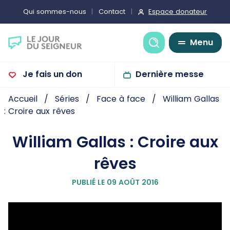
Espace donateur
Qui sommes-nous
Contact
Recherche
Menu
Je fais un don
Dernière messe
Accueil
Séries
Face à face
William Gallas
: Croire aux rêves
William Gallas : Croire aux
rêves
PUBLIÉ LE 09 AOÛT 2016