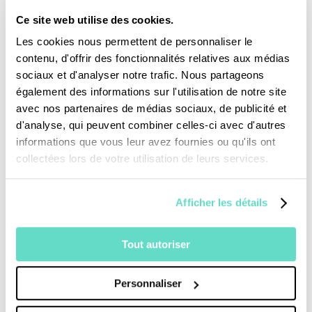
sinon ils sont congédiés sans un
Ce site web utilise des cookies.
remerciement. Son plus beau souvenir de
Les cookies nous permettent de personnaliser le
contenu, d'offrir des fonctionnalités relatives aux médias
football reste sa première apparition en
sociaux et d'analyser notre trafic. Nous partageons
deuxième division.
également des informations sur l'utilisation de notre site
Il souhaite transmettre des valeurs
avec nos partenaires de médias sociaux, de publicité et
d'analyse, qui peuvent combiner celles-ci avec d'autres
d’honnêteté. De nos jours beaucoup de
informations que vous leur avez fournies ou qu'ils ont
personnes veulent obtenir du pouvoir sur les
collectées lors de votre utilisation de leurs services.
autres, pourtant on n’emporte pas son
pouvoir dans le cercueil. Il exhorte enfin les
Afficher les détails
jeunes à croire en leurs rêves.
Tout autoriser
Personnaliser